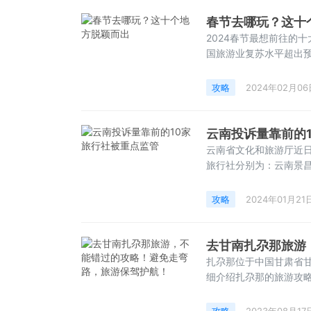
春节去哪玩？这十
2024春节最想前往的
国旅游业复苏水平超出预
旅游发展报告（2023—
90%。在“中秋+国庆
攻略
2024年02月06
中国国内旅
云南投诉量靠前的
云南省文化和旅游厅近日
旅行社分别为：云南景
旅行社有限公司云南分
游国际旅行社有限公司
攻略
2024年01月21
云南敏子国际旅行社有
去甘南扎尕那旅游
扎尕那位于中国甘肃省
细介绍扎尕那的旅游攻
峦、清澈的湖泊和原始
客。最佳旅游时间：扎