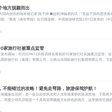
个地方脱颖而出
十大国内游目的地本报记者 陈子帅 ●赵乾坤编者的话：“受益于国内需求推
期。”香港《南华早报》近日报道称。中国旅游研究院2月1日发布的《中
2024）》显示，预计2023年全国国内旅游人数接近49亿人次，同比增长
”8天超长假期中，国内出游人数和旅游收入均恢复至2019年水平，并有微小
日
10家旅行社被重点监管
发布通知，对2023年12月投诉排名靠前的10家旅行社实施重点监管。这
昌国际旅行社（集团）有限公司、云南云乐国际旅行社集团有限公司、飞
公司、云南国唐国际旅行社有限公司、云南兰万信国际旅行社有限公司、
国贸分公司、云南旺旅国际旅行社有限公司、云南摘星楼国际旅行社有限
日
限责任公司、
，不能错过的攻略！避免走弯路，旅游保驾护航！
甘南藏族自治州，是一处以自然风光和人文景观著称的旅游胜地。下面将
略。简要介绍扎尕那是一个具有浓厚藏族文化特色的地方，这里拥有壮丽
的森林。同时，扎尕那还有丰富的民俗文化和传统手工艺品，吸引了大量
尕那的最佳旅游时间是夏秋季，这个时候天气宜人，景色迷人。尤其是7月