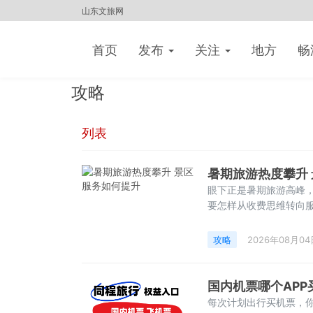
山东文旅网
首页
发布
关注
地方
畅
攻略
列表
暑期旅游热度攀升
眼下正是暑期旅游高峰
要怎样从收费思维转向服务
映哪些问题？&emsp;
是该不该收、收得合不
攻略
2026年08月04
收费是合理还是
国内机票哪个AP
每次计划出行买机票，你