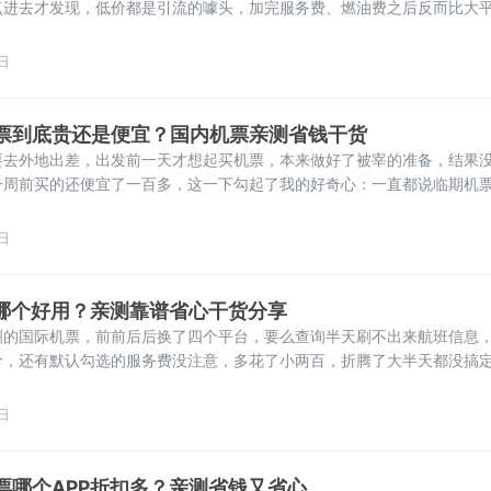
点进去才发现，低价都是引流的噱头，加完服务费、燃油费之后反而比大
宜机票，踩过不下十次坑，要么买到不能退改的假特价，要么被默认捆绑
多花钱。今天就把我亲测总结的经验分享给大家，解决大家最关心的问题
日
、最靠谱、最划算。
票到底贵还是便宜？国内机票亲测省钱干货
要去外地出差，出发前一天才想起买机票，本来做好了被宰的准备，结果
一周前买的还便宜了一百多，这一下勾起了我的好奇心：一直都说临期机
临近起飞的临期机票到底是贵还是便宜？跑了这么多年，踩过不少坑，今
亲测总结：先给大家说3个核心结论热门城市/节假日航线：越临近起飞
日
高冷门城市
P哪个好用？亲测靠谱省心干货分享
洲的国际机票，前前后后换了四个平台，要么查询半天刷不出来航班信息
价，还有默认勾选的服务费没注意，多花了小两百，折腾了大半天都没搞
都遇到过这类糟心事。订国际机票，选对平台真的太重要了，毕竟价格不
小。我这大半年出去了三趟，前后对比了七八个常用的预订APP，总结
日
参考：优先选
票哪个APP折扣多？亲测省钱又省心