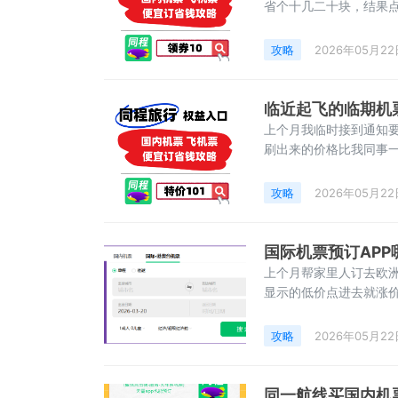
省个十几二十块，结果
贵。我前两年为了买便
没用的增值服务，平白
攻略
2026年05月22
平台买国内机票最便宜
临近起飞的临期机
上个月我临时接到通知
刷出来的价格比我同事
怎么这次反而更便宜？
实测的经验整理给大家。
攻略
2026年05月22
贵，票量越紧张价格越
国际机票预订AP
上个月帮家里人订去欧
显示的低价点进去就涨
信很多朋友订国际机票
旦出问题耽误行程损失不
攻略
2026年05月22
个实用结论，给大家做
同一航线买国内机