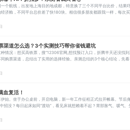
同一个航线，出发地上海目的地成都，特意换了三个不同平台比价，结果
经济舱，不同平台总价差了快180块。相信很多朋友都跟我一样，每次
怕买贵了，折腾半小时其实也没省多少，还搞得心情烦躁。这段时间踩了
功能，总结出几个实用的规律，给想买机票的朋友做参考：同一航线找低
日
没有专属优惠权
P购票渠道怎么选？3个实测技巧帮你省钱避坑
种情况：想买高铁票，搜“12306官网,想找预订入口，折腾半天还没找到
不同购票渠道，总结出了实用的选择经验。亲测总结的3个核心结论，先看
同渠道的购票体验，总结出三个清晰结论，哪怕是新手也能一眼看懂：12
正规授权合作平台同样靠谱，体验更灵活提前7-15天购票，碰到热门节
日
满血复活！
班伊始。坐于办公桌前，开启电脑，新一年工作征程正式拉开帷幕。节后
你中招没？每日起床如同“渡劫”，看见床就想赖着不起？胃部胀气、嗳气、
厂”？精神涣散、眼神无光，开会时瞬间变成“人间清醒困难户”？中医诊断
气血被熬夜掏空 ? 脾胃遭大鱼大肉“围殴”
日