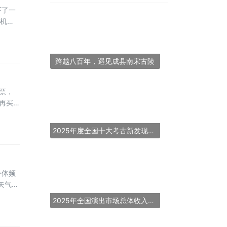
吓了一
买机票
好几个
价，核
跨越八百年，遇见成县南宋古陵
票，
再买
306
假日提
2025年度全国十大考古新发现揭晓
身体频
矢气不
：你这
2025年全国演出市场总体收入超837亿元