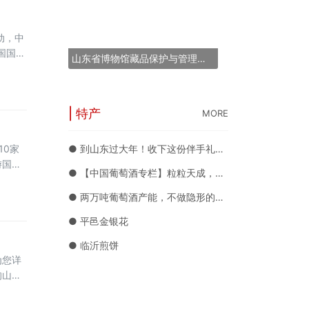
动，中
国国内
山东省博物馆藏品保护与管理能力提升培训班在青岛举办
约
提升。
| 特产
MORE
10家
● 到山东过大年！收下这份伴手礼攻略 各种好礼随你挑
游国际
● 【中国葡萄酒专栏】粒粒天成，天山雪水孕育的优质葡萄酒典范——沙地酒庄
云南探
公司、
● 两万吨葡萄酒产能，不做隐形的巨人，沙地酒庄要原酒、定制、品牌三箭齐发
● 平邑金银花
● 临沂煎饼
为您详
的山
的游
至9月