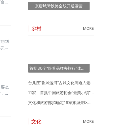
平台更
京唐城际铁路全线开通运营
了一堆
：哪个
| 乡村
MORE
没想到
“长三角之星”旅游
票贵，
53条线144个点
天就把
票价越
世界最大跨度斜拉
首批30个“跟着品牌去旅行”体验地推荐名单正式发布
“锦绣山河·岷江号
台儿庄“鲁风运河”古城文化廊道入选2024年度中国“十大最美农村路”
，要么
11家！首批中国旅游协会“最美小镇”新鲜出炉
定，相
低，一
文化和旅游部拟确定19家旅游景区为国家5A级旅游景区
出来几
| 文化
MORE