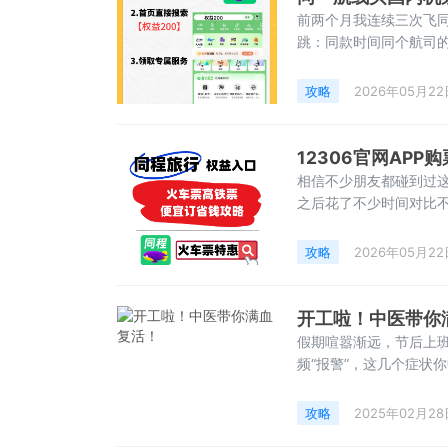
前两个月我连续三次飞
跳：同款时间同个航司的
都要刷好几个APP，就
坑，也亲测了不少平台
攻略
2026年05月22
心看三点：一是平台有
12306官网AP
相信不少朋友都碰到过这
之后花了不少时间对比
不踩坑我对比了近半年不
官方是基础购票渠道，但
攻略
2026年05月22
前锁定，更容易买
开工啦！中医带你
假期喧嚣渐远，节后上
频“报警”，这几个症状
断，仿佛体内藏着“鞭炮
是典型的“节后综合症”！
攻略
2025年02月28