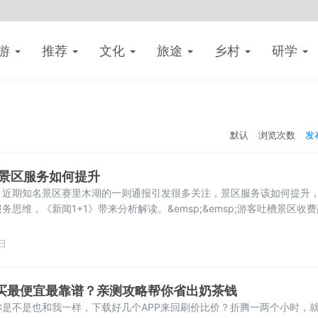
游
推荐
文化
旅途
乡村
研学
默认
浏览次数
发
 景区服务如何提升
，近期知名景区赛里木湖的一则通报引发很多关注，景区服务该如何提升
思维，《新闻1+1》带来分析解读。&emsp;&emsp;游客吐槽景区收费
&emsp;中国旅游研究院院长 戴斌：首先游客关注的不是价格收得高还是不
合理。要先确定景区哪些项目可以收费，哪些是不可以收费的，其次才是
日
P买最便宜最靠谱？亲测攻略帮你省出奶茶钱
是不是也和我一样，下载好几个APP来回刷价比价？折腾一两个小时，