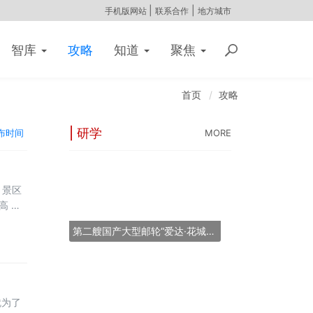
|
|
手机版网站
联系合作
地方城市
智库
攻略
知道
聚焦
首页
攻略
| 研学
布时间
MORE
，景区
高 反
高，而
第二艘国产大型邮轮“爱达·花城号”将于2026年11月6日提前交付
决定它
就为了