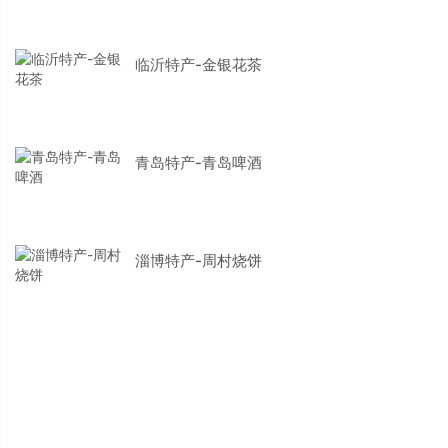
临沂特产-金银花茶
青岛特产-青岛啤酒
淄博特产-周村烧饼