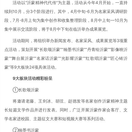
活动以“沂蒙精神代代传”为主题，活动从今年4月开始，一直持
续到10月，分3个阶段进行。其中，4月中旬-6月为名家采风调研阶
段，7月-8月上旬为集中创作和收集整理阶段，8月中上旬—10月为
集中展示交流阶段，将于8月中下旬在临沂举办成果展览。
活动期间，将组织举办新闻发布、名家采风、成果展览等3项重
点活动，策划开展“长歌颂沂蒙”“翰墨书沂蒙”“丹青绘沂蒙”“影像映沂
蒙”“舞台展沂蒙”“名家话沂蒙”“光影耀沂蒙”“红歌唱沂蒙”“匠心铸沂
蒙”等9大板块24项具体活动。
9大板块活动精彩纷呈
①长歌颂沂蒙
将邀请老藤、王剑冰、胡弦、赵德发等名家创作沂蒙精神主题
长短篇文学作品并进行发表。同时，广泛开展沂蒙作家会客厅、文
学名家进校园、主题征文大赛和短视频大赛等系列活动。
②翰墨书沂蒙