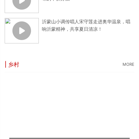
沂蒙山小调传唱人宋守莲走进奥华温泉，唱
响沂蒙精神，共享夏日清凉！
| 乡村
MORE
“
5
世
“
台
1