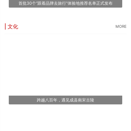
首批30个“跟着品牌去旅行”体验地推荐名单正式发布
文
| 文化
MORE
跨越八百年，遇见成县南宋古陵