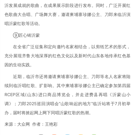
沂发展成就的歌曲，在成果展示阶段进行发布。同时，广泛开展红
色歌曲大合唱、广场舞大赛，邀请柬埔寨珍娜公主、刀郎来临沂演
唱沂蒙红歌等活动。
⑨匠心铸沂蒙
在全省广泛征集和定向邀约名家相结合，以剪纸艺术的形式，
充分展现齐鲁大地深厚的红色文化以及新时代山东各地传承红色基
因的生动实践。
近期，临沂市还将邀请柬埔寨珍娜公主、刀郎等名人名家将陆
续到临沂唱红歌、扩影响。其中柬埔寨珍娜公主已确定参加第四届
RCEP区域(山东)进口商品博览会，并走进费县再唱《沂蒙山小
调》；刀郎2025巡回演唱会“山歌响起的地方”临沂站将于7月初举
办，届时将掀起网上网下同唱沂蒙红歌的热潮。
来源：大众网 作者：王艳彩