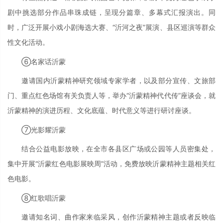
剧中挑选部分作品串珠成链，呈现分篇章、多幕式汇报演出。同
时，广泛开展小戏小剧海选大赛、“沂河之夜”展演、县区巡演等群众
性文化活动。
⑥名家话沂蒙
邀请国内沂蒙精神研究领域专家学者，以及部分宣传、文旅部
门、重点红色场馆有关负责人等，举办“沂蒙精神代代传”座谈会，就
沂蒙精神的演进历程、文化底蕴、时代意义等进行研讨座谈。
⑦光影耀沂蒙
结合公益电影放映，在全市各县区广场或公园等人员密集处，
集中开展“沂蒙红色电影展映周”活动，免费放映沂蒙精神主题相关红
色电影。
⑧红歌唱沂蒙
邀请知名词、曲作家来临采风，创作沂蒙精神主题或者反映临