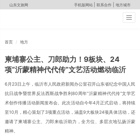
|
|
山东文旅网
手机版网站
联系合作
地方城市
Togg
navig
首页
地方
柬埔寨公主、刀郎助力！9板块、24
项“沂蒙精神代代传”文艺活动燃动临沂
6月23日上午，临沂市人民政府新闻办公室召开山东省纪念中国人民
抗日战争暨世界反法西斯战争胜利80周年“沂蒙精神代代传”文学艺
术创作传播活动新闻发布会。此次活动自今年4月正式启动，将持续
至10月，精心策划了3项重点活动，涵盖9大板块24项具体活动，还
邀请了柬埔寨公主、刀郎来临沂助力，全方位、多层次地弘扬沂蒙
精神。