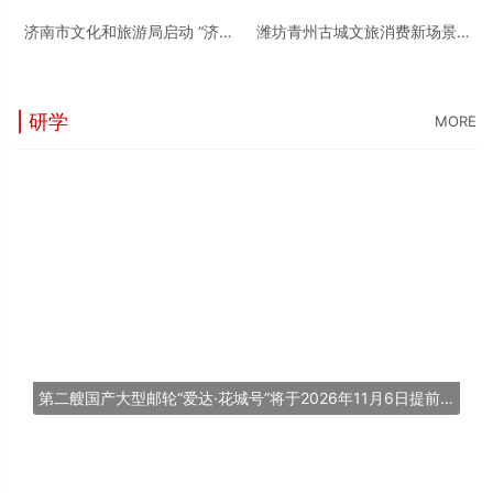
济南市文化和旅游局启动 “济南
潍坊青州古城文旅消费新场景入
的冬天” 短视频创作活动
选省典型案例
| 研学
MORE
第二艘国产大型邮轮“爱达·花城号”将于2026年11月6日提前交付