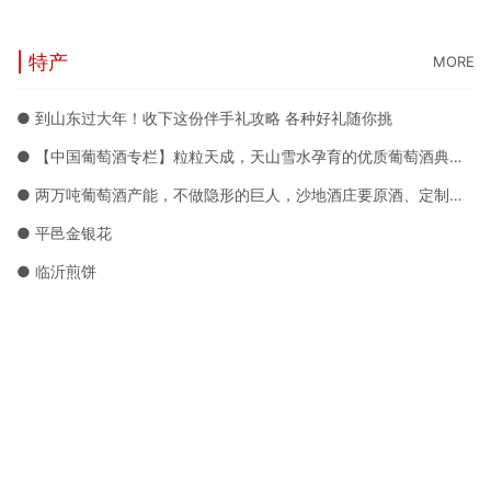
| 特产
MORE
● 到山东过大年！收下这份伴手礼攻略 各种好礼随你挑
● 【中国葡萄酒专栏】粒粒天成，天山雪水孕育的优质葡萄酒典范——沙地酒庄
● 两万吨葡萄酒产能，不做隐形的巨人，沙地酒庄要原酒、定制、品牌三箭齐发
● 平邑金银花
● 临沂煎饼