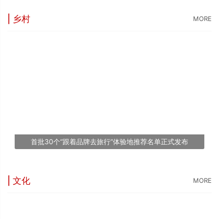
| 乡村
MORE
“
5
世
“
台
1
首批30个“跟着品牌去旅行”体验地推荐名单正式发布
文
| 文化
MORE