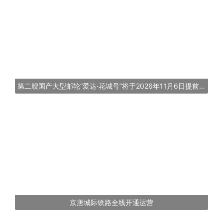
第二艘国产大型邮轮“爱达·花城号”将于2026年11月6日提前交付
京唐城际铁路全线开通运营