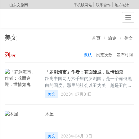
|
|
山东文旅网
手机版网站
联系合作
地方城市
Togg
navig
美文
首页
旅途
美文
列表
默认
浏览次数
发布时间
「罗刹海市」作者：花面逢迎，世情如鬼
距离中国两万六千里的罗刹国，是一个颠倒黑
白的国度。那里的社会以丑为美，越是丑的
人，越能得到高官厚禄，享受荣华富贵。这是
美文
2023年07月31日
清代小说家蒲松龄《聊斋志异》里一个短篇
——《罗刹海市》的故事背景。在故事的最
后，蒲松龄说：“花面逢迎，世情如鬼。嗜痂之
木屋
癖，举世一辙。”戴着假面具迎合世俗，如此世
态与鬼域无异。然而，颠倒美丑的怪癖，偏偏
全天下皆如是。罗刹国虽然荒诞，但谁又不是
美文
2023年04月10日