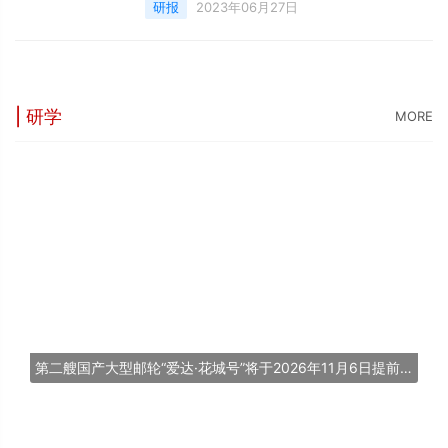
告由中国饭店协会联合上海盈蝶企业管理咨询
研报
2023年06月27日
有限公司、携程集团、北京第二外国语学院旅
游科学学院共同编写，分享、交流酒店数字行
业发展优势经验，为酒店行业投资提供更加清
晰的市场轮廓和发展依据，助力行业创新变
革。在连续3年的疫情影响下，我国连锁酒店
| 研学
MORE
市场仍保持了稳定增长，截止2022年12月31
日，我国连锁酒店客房总规模将
第二艘国产大型邮轮“爱达·花城号”将于2026年11月6日提前交付