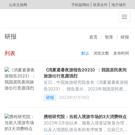
|
|
山东文旅网
手机版网站
联系合作
地方城市
Togg
navig
研报
首页
智库
研报
列表
默认
浏览次数
发布时间
《消夏避暑夜游报告2023》：我国居民夜间
旅游出行意愿强烈
近日，中国旅游研究院发布《消夏避暑夜游报
告2023》。报告显示，2023年我国居民夜间
旅游出行意愿强烈，95%的受访者表示今年有
研报
2023年07月10日
夜游出行计划。报告显示，2020年后，文化引
领、主客共享的夜间旅游蓬勃发展，特别是
2019至2022年，夜间旅游呈现“蓬勃发展—不
携程研究院：当前入境游市场的3大消费特点
断释放”到“整体收缩—阶梯式回暖”趋势。报告
2023年3月份以来，随着入境签证恢复办理，
显示，夜间旅游有赖于便利的基础设施、安全
以及入境团队游业务的有序恢复，沉寂已久的