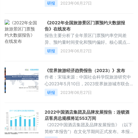
的夜间氛围、成形的旅游吸引物等，起初主要
入境旅游市场迎来了复苏的曙光。在来华签证
研报
2023年06月27日
集中于我国东部、南
政策调整满月之际，入境游市场的复苏成色究
竟如何？基于携程数据主要呈现以下3大特
点。一、入境游细分业务增速明显 酒店套餐订
《2022年全国旅游景区门票预约大数据报
单量2倍于疫前尽管入境市场规模化复苏尚需时
告》在线发布
日，但是从入境细分市场来看，复苏的火苗已
报告主要分析了全年景区门票预约率空间差
经点燃。携程数据显示，3月15日至4月15日，
异、预约量时间变化和预约偏好。核心观点如
以港澳台和海外地区为常驻地的
下：全年景区平均预约率为53%，低级别景区
研报
2023年06月27日
线上依存度高，高级别景区线下直销更有市
场；全年预约客流受大都市疫情影响较为明
显，存在“一地有疫情全国受影响”现象；客流
《世界旅游经济趋势报告（2023）》发布
重心随气温发生改变，气候舒适性决定客流总
作者：宋瑞来源：中国社会科学院旅游研究中
体流向；跨省游自然景观预约量占比最高，省
心2023年5月10日，2023世界旅游城市联合
内游主题公园预约量占比最高，休闲度假和人
会长沙香山旅游峰会在长沙召开世界旅游城市
研报
2023年06月27日
文景观受青睐。年轻游客喜欢玩，
联合会特聘专家、中国社会科学院旅游研究中
心主任宋瑞研究员受邀参会，并代表课题组发
布了《世界旅游经济趋势报告（2023）》。报
2022中国酒店集团及品牌发展报告：连锁酒
告预测，2023年全球旅游总人次将达107.8亿
店客房总规模将近553万间
人次，全球旅游总收入将达5.0万亿美元，分别
《2022中国酒店集团及品牌发展报告》（以下
恢复至2019年的74.4%和86.2%。报告指出，
简称“本报告”）在文化节期间正式发布。本报
2