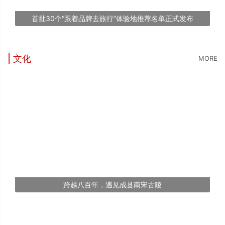
1
首批30个“跟着品牌去旅行”体验地推荐名单正式发布
文
| 文化
MORE
跨越八百年，遇见成县南宋古陵