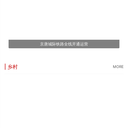
京唐城际铁路全线开通运营
| 乡村
MORE
“
5
世
“
台