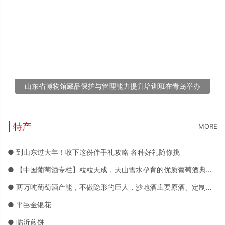
山东省博物馆藏品保护与管理能力提升培训班在青岛举办
| 特产
MORE
● 到山东过大年！收下这份伴手礼攻略 各种好礼随你挑
● 【中国葡萄酒专栏】粒粒天成，天山雪水孕育的优质葡萄酒典范——沙地酒庄
● 两万吨葡萄酒产能，不做隐形的巨人，沙地酒庄要原酒、定制、品牌三箭齐发
● 平邑金银花
● 临沂煎饼