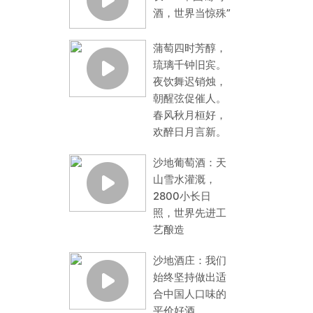
酒，世界当惊殊”
蒲萄四时芳醇，
琉璃千钟旧宾。
夜饮舞迟销烛，
朝醒弦促催人。
春风秋月桓好，
欢醉日月言新。
沙地葡萄酒：天
山雪水灌溉，
2800小长日
照，世界先进工
艺酿造
沙地酒庄：我们
始终坚持做出适
合中国人口味的
平价好酒