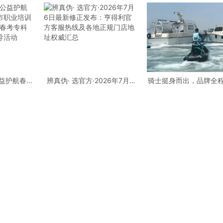
公益护航春考
辨真伪· 选官方·2026年7月6
骑士挺身而出，品牌全
业培训行业
日最新修正发布：亨得利官方
庞巴迪BRP，守护每一
考专科批志
客服热线及各地正规门店地址
导活动
权威汇总