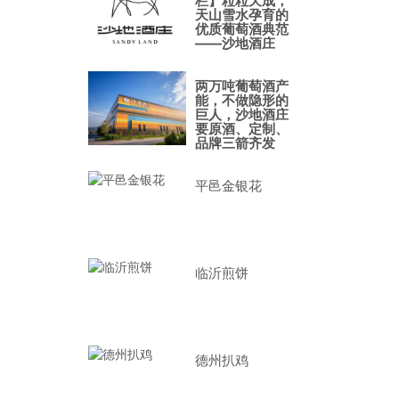
栏】粒粒天成，
天山雪水孕育的
优质葡萄酒典范
——沙地酒庄
两万吨葡萄酒产
能，不做隐形的
巨人，沙地酒庄
要原酒、定制、
品牌三箭齐发
平邑金银花
临沂煎饼
德州扒鸡