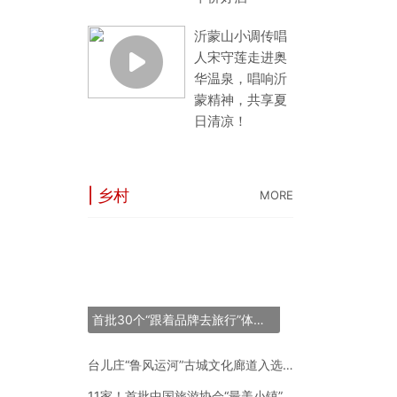
沂蒙山小调传唱
人宋守莲走进奥
华温泉，唱响沂
蒙精神，共享夏
日清凉！
| 乡村
MORE
“长三角之星”旅游
53条线144个点
世界最大跨度斜拉
首批30个“跟着品牌去旅行”体验地推荐名单正式发布
“锦绣山河·岷江号
台儿庄“鲁风运河”古城文化廊道入选2024年度中国“十大最美农村路”
11家！首批中国旅游协会“最美小镇”新鲜出炉