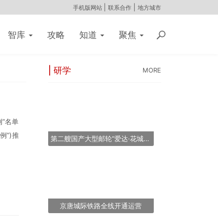
|
|
手机版网站
联系合作
地方城市
智库
攻略
知道
聚焦
| 研学
MORE
”名单
”)推
第二艘国产大型邮轮“爱达·花城号”将于2026年11月6日提前交付
京唐城际铁路全线开通运营