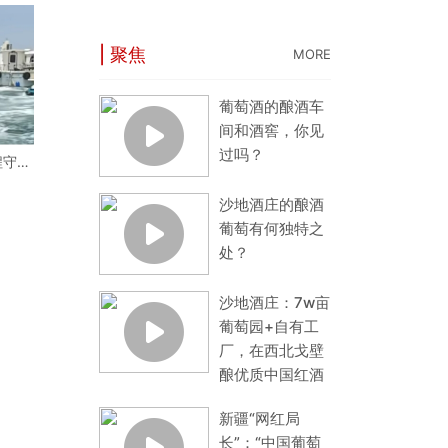
| 聚焦
MORE
葡萄酒的酿酒车
间和酒窖，你见
过吗？
程守护
片蔚蓝
沙地酒庄的酿酒
葡萄有何独特之
处？
沙地酒庄：7w亩
葡萄园+自有工
厂，在西北戈壁
酿优质中国红酒
新疆“网红局
长”：“中国葡萄