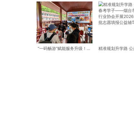
“一码畅游”赋能服务升级！贵
精准规划升学路 
阳桃源河景区开启“刷脸秒入
学子——烟台市职
园”智慧游玩新模式
协会开展2026春
愿填报公益辅