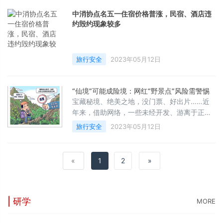
儿浑浊的椰子水，就头晕眼花、恶心呕吐、高
烧不退……那么，是什么原因让好喝的椰子水
中消协点名五一住宿价格普涨，民宿、酒店违
变得如此危险呢？揭秘：椰子的第三只“眼”最
约毁约现象较多
易捅破天然椰子水是指椰子果腔内的液体胚
乳，含有钠、镁、钾矿物质元素以及天然电解
质，是一种低糖、低热量的天然健康饮品
旅行安全
2023年05月12日
“仙境”可能成险境：网红“野景点”风险需警惕
宝藏秘境、绝美之地，没门票、好出片……近
年来，借助网络，一些未经开发、游离于正常
监管外的“野景点”不断吸引游人探险打卡。
旅行安全
2023年05月12日
&emsp;&emsp;“新华视点”记者采访发现，由
于承载力有限、配套设施缺乏，一些“野景
点”存在危及人身安全、私搭乱建、污染环境等
«
1
2
»
问题，亟待规范和引导。&emsp;&emsp;户
外“野游”受追捧&emsp;&emsp;近段时间，贵
州省黔南州都匀市的蟒山火了。不少市民和外
地游客为
| 研学
MORE