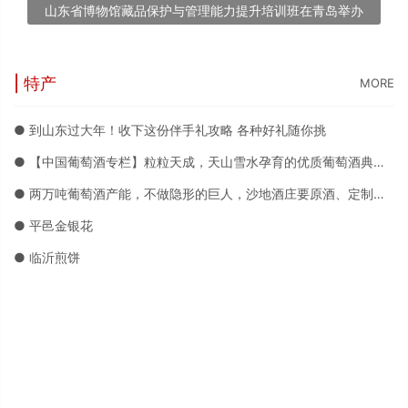
山东省博物馆藏品保护与管理能力提升培训班在青岛举办
| 特产
MORE
● 到山东过大年！收下这份伴手礼攻略 各种好礼随你挑
● 【中国葡萄酒专栏】粒粒天成，天山雪水孕育的优质葡萄酒典范——沙地酒庄
● 两万吨葡萄酒产能，不做隐形的巨人，沙地酒庄要原酒、定制、品牌三箭齐发
● 平邑金银花
● 临沂煎饼