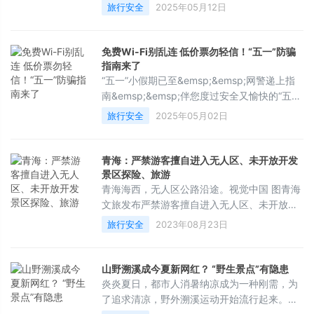
等问题，深入开展旅游市场专项整治行动，有
旅行安全
2025年05月12日
效维护旅游市场秩序。为进一步引导经营主体
及从业人员依法经营、规范执业，维护公平竞
争市场环境，文化和旅游部选取一批典型案
免费Wi-Fi别乱连 低价票勿轻信！“五一”防骗
例，现予以公布。&emsp;&emsp;案例一：强
指南来了
迫游客购买自费项目套票案
“五一”小假期已至&emsp;&emsp;网警递上指
&emsp;&emsp;2023年12月，导游高某受黑龙
南&emsp;&emsp;伴您度过安全又愉快的“五
江
一”&emsp;&emsp;莫蹭“免费Wi-
旅行安全
2025年05月02日
Fi”&emsp;&emsp;假期出行，蹭一蹭免费Wi-Fi
把照片分享出去也是不可或缺。而不法分子利
用这点，通过伪造免费公共Wi-Fi热点用来“钓
青海：严禁游客擅自进入无人区、未开放开发
鱼”，以窃取个人信息、登录凭据来进行其他恶
景区探险、旅游
意活动。&emsp;&emsp;防骗提醒
青海海西，无人区公路沿途。视觉中国 图青海
&emsp;&emsp;在
文旅发布严禁游客擅自进入无人区、未开放和
未开发景区开展探险、旅游等活动的公告青海
旅行安全
2023年08月23日
省地处青藏高原腹地、高寒地区，高山、草
原、戈壁、沙漠大面积分布，这些区域通讯信
号微弱或无信号，人烟稀少，昼夜温差大，极
山野溯溪成今夏新网红？ “野生景点”有隐患
端气候多，野外“危险区域”、“无人区”较多，地
炎炎夏日，都市人消暑纳凉成为一种刚需，为
形环境复杂。如徒步或驾车进入无人区、未开
了追求清凉，野外溯溪运动开始流行起来。近
放和未开发景区等野外区域将面临难以预判的