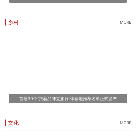
| 乡村
MORE
“
5
世
“
台
1
首批30个“跟着品牌去旅行”体验地推荐名单正式发布
文
| 文化
MORE