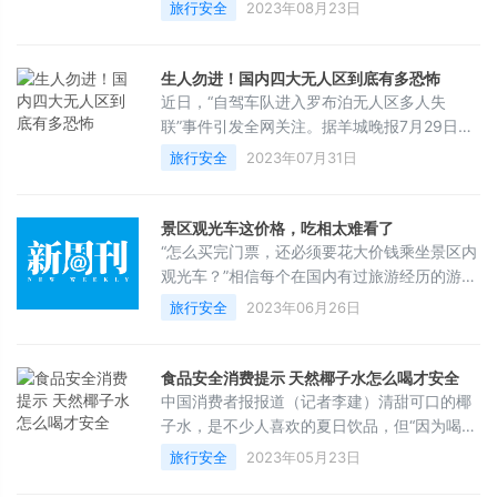
日，不少市民驱车前往城市周边的山林小溪
旅行安全
2023年08月23日
风险，随时都会发生缺水、缺氧、迷途
旁，只为寻觅一处纳凉地。在成都人的朋友
圈，可以时常看到这样的晒图：有人在溪水里
游泳，有人在溪水中冰镇食物，还有人在溪水
生人勿进！国内四大无人区到底有多恐怖
中徒步。一项小众户外运动——溯溪，在这个
近日，“自驾车队进入罗布泊无人区多人失
夏天悄然火了。但这项“网红”运动背后暗藏的
联”事件引发全网关注。据羊城晚报7月29日消
风险隐患，不容忽视。四川省应急管理厅近日
息，自驾进入罗布泊的失联者已不幸遇难。28
旅行安全
2023年07月31日
针对暑期出游安全，发布了几点防范提醒，其
日，警方通报称，22日一自驾车队自敦煌市出
中
发，未经批准穿越若羌境内保护区。26日，1
车4人失联，27日发现失联车辆，3人无生命体
景区观光车这价格，吃相太难看了
征，1人失踪。业内人士称，新疆罗布泊国家级
“怎么买完门票，还必须要花大价钱乘坐景区内
野骆驼自然保护区夏季高温，地表最高温度可
观光车？”相信每个在国内有过旅游经历的游
达70摄氏度左右。警方通报。近年来随着家用
客，都发出过类似的疑问。近日在某社交媒体
旅行安全
2023年06月26日
车辆的普及，自驾穿越成了
平台上，就有一名拥有超过300万位粉丝的博
主发布了一条名为《喀纳斯很美，但是吃相太
难看了》的视频内容，吐槽景区内的旅游体验
食品安全消费提示 天然椰子水怎么喝才安全
感很差。（图/抖音@蓝站非）这名博主表
中国消费者报报道（记者李建）清甜可口的椰
示：“明明一趟摆渡车就可以直接送至目的地，
子水，是不少人喜欢的夏日饮品，但“因为喝了
却被景区硬生生分成了三段。在大门已经交纳
预先开口的椰子水而造成身体不适”的话题最近
旅行安全
2023年05月23日
了160元的门票费用，还被强制购买了
一段时间以来却上了热搜：只是喝了目测有点