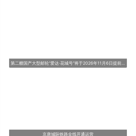
第二艘国产大型邮轮“爱达·花城号”将于2026年11月6日提前交付
京唐城际铁路全线开通运营