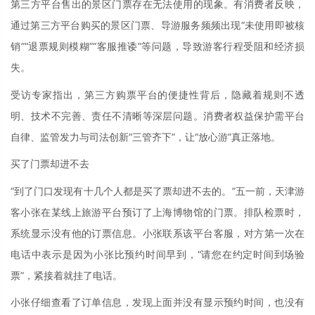
第三方平台售出的景区门票存在无法使用的现象。有消费者反映，
通过第三方平台购买的景区门票、导游服务频频出现“未使用即被核
销”“退票规则模糊”“客服推诿”等问题，导致游客行程受阻和经济损
失。
受访专家指出，第三方购票平台的便捷性背后，隐藏着规则不透
明、技术不完善、责任不清晰等深层问题。消费者权益保护需平台
自律、监管发力与司法创新“三管齐下”，让“放心游”真正落地。
买了门票却进不去
“到了门口发现有十几个人都是买了票却进不去的。”五一前，天津游
客小张在某线上旅游平台预订了上海博物馆的门票。排队检票时，
系统显示没有他的订票信息。小张联系该平台客服，对方第一次在
电话中表示是因为小张比预约时间早到，“请您在约定时间到场验
票”，紧接着就挂了电话。
小张仔细查看了订单信息，发现上面并没有显示预约时间，也没有