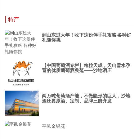
| 特产
到山东过大年！收下这份伴手礼攻略 各种好
礼随你挑
【中国葡萄酒专栏】粒粒天成，天山雪水孕
育的优质葡萄酒典范——沙地酒庄
两万吨葡萄酒产能，不做隐形的巨人，沙地
酒庄要原酒、定制、品牌三箭齐发
平邑金银花