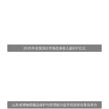
2025年全国演出市场总体收入超837亿元
山东省博物馆藏品保护与管理能力提升培训班在青岛举办