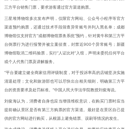
三方平台销售门票，要求游客通过官方渠道购票。
三星堆博物馆多次发布声明，仅限官方网站、公众号小程序等官方
渠道预约购票，还通过技术手段筛查异常账号并列入黑名单；成都
博物馆仅支持官方“成都博物馆票务系统”预约，针对黄牛和第三方平
台倒票行为进行报警并被立案侦查，封禁近900个异常账号；新疆
博物馆取消二维码验票，实行“人证比对”入馆，声明未委托任何平台
或个人代售门票及讲解服务。
“平台要建立健全商家信用评级制度，对于投诉率高的店铺坚决实施
清退处理；文化和旅游部也可以尽快出台相关细则，明确第三方平
台的资质要求及处罚标准。”中国人民大学法学院教授刘俊海说。
刘俊海认为，消费者自身也应当增强维权意识，在购买门票时应当
提前确认景区是否有第三方购票的官方渠道。最好是在景区自己提
供的官方网站进行购买，从根源上避免错票、误刷等情况的发生。