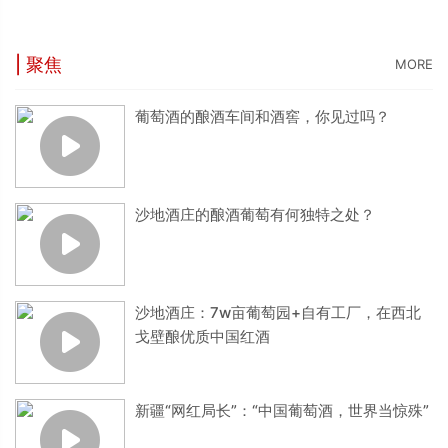
| 聚焦
MORE
葡萄酒的酿酒车间和酒窖，你见过吗？
沙地酒庄的酿酒葡萄有何独特之处？
沙地酒庄：7w亩葡萄园+自有工厂，在西北
戈壁酿优质中国红酒
新疆“网红局长”：“中国葡萄酒，世界当惊殊”