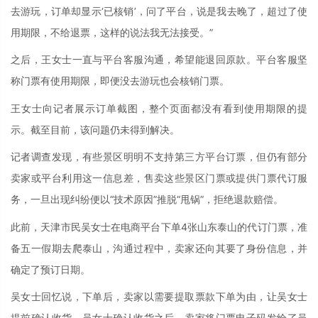
去游玩，订单却显示‘已核销’，问了平台，说是我去晚了，超过了使
用期限，不给退票，这样的说法我无法接受。”
之后，王女士一直与平台客服沟通，希望能退回原款。平台客服坚
称门票有使用期限，即便没去游玩也会核销门票。
王女士向记者展示订单截图，整个页面都没有看到使用期限的提
示。截至目前，该问题仍未得到解决。
记者调查发现，有些景区明明不支持第三方平台订票，但仍有部分
卖家或平台利用这一信息差，售卖这些景区门票或提供门票代订服
务，一旦出现纠纷便以“技术原因”推脱“甩锅”，拒绝退款赔偿。
此前，天津市民吴女士在电商平台下单4张山东泰山的代订门票，准
备五一假期去爬泰山，沟通过程中，卖家还向其要了身份信息，并
确定了预订日期。
吴女士回忆说，下单后，卖家以需要提取票款下单为由，让吴女士
提前确认收货。吴女士确认收货之后，卖家将门票电子码发给了吴