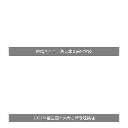
跨越八百年，遇见成县南宋古陵
2025年度全国十大考古新发现揭晓