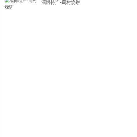
淄博特产-周村烧饼