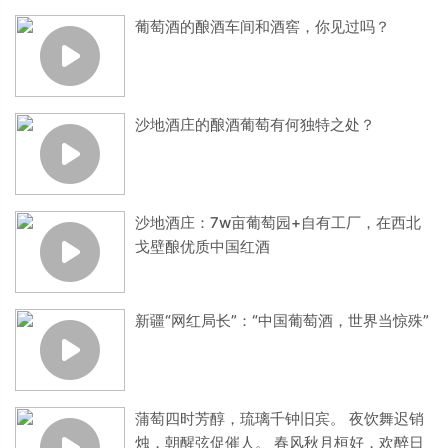
葡萄酒的酿酒车间和酒窖，你见过吗？
沙地酒庄的酿酒葡萄有何独特之处？
沙地酒庄：7w亩葡萄园+自有工厂，在西北
戈壁酿优质中国红酒
新疆“网红局长”：“中国葡萄酒，世界当惊殊”
蒲萄四时芳醇，琉璃千钟旧宾。 夜饮舞迟销
烛，朝醒弦促催人。 春风秋月桓好，欢醉日