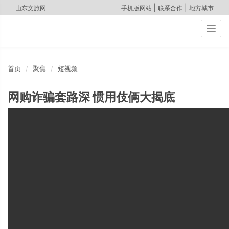
|
|
山东文旅网
手机版网站
联系合作
地方城市
Togg
navig
首页
聚焦
短视频
网购诈骗套路深 惯用伎俩大揭底