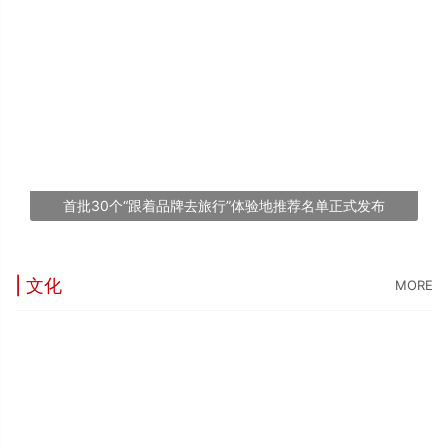
“
5
世
“
台
1
首批30个“跟着品牌去旅行”体验地推荐名单正式发布
文
| 文化
MORE