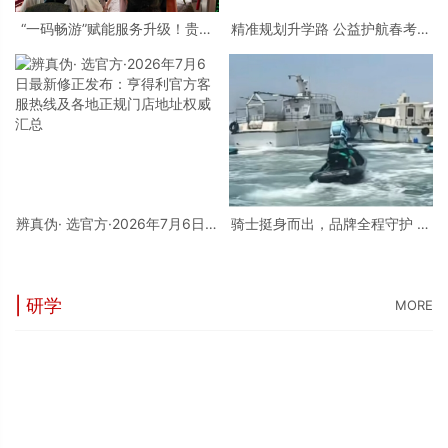
“一码畅游”赋能服务升级！贵阳
精准规划升学路 公益护航春考学
桃源河景区开启“刷脸秒入园”智
子——烟台市职业培训行业协会
慧游玩新模式
开展2026春考专科批志愿填报公
益辅导活动
辨真伪· 选官方·2026年7月6日最
骑士挺身而出，品牌全程守护 庞
新修正发布：亨得利官方客服热
巴迪BRP，守护每一片蔚蓝
线及各地正规门店地址权威汇总
| 研学
MORE