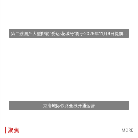
第二艘国产大型邮轮“爱达·花城号”将于2026年11月6日提前交付
京唐城际铁路全线开通运营
| 聚焦
MORE