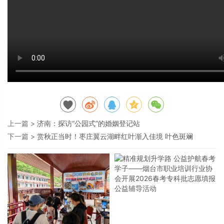
上一篇 >
济南：探访“公园式”的婚姻登记站
下一篇 >
赏秋正当时！枣庄翼云湖畔红叶渐入佳境 叶色斑斓