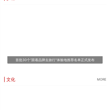
“
5
世
“
台
1
首批30个“跟着品牌去旅行”体验地推荐名单正式发布
文
| 文化
MORE