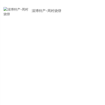
淄博特产-周村烧饼