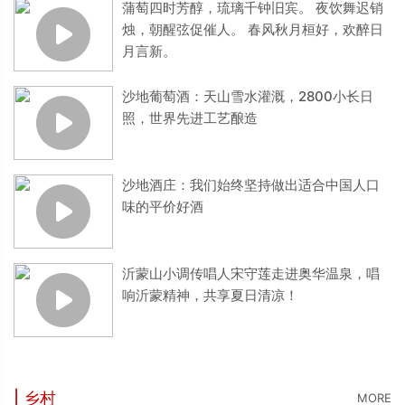
蒲萄四时芳醇，琉璃千钟旧宾。 夜饮舞迟销
烛，朝醒弦促催人。 春风秋月桓好，欢醉日
月言新。
沙地葡萄酒：天山雪水灌溉，2800小长日
照，世界先进工艺酿造
沙地酒庄：我们始终坚持做出适合中国人口
味的平价好酒
沂蒙山小调传唱人宋守莲走进奥华温泉，唱
响沂蒙精神，共享夏日清凉！
| 乡村
MORE