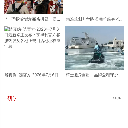
“一码畅游”赋能服务升级！贵阳
精准规划升学路 公益护航春考学
桃源河景区开启“刷脸秒入园”智
子——烟台市职业培训行业协会
慧游玩新模式
开展2026春考专科批志愿填报公
益辅导活动
辨真伪· 选官方·2026年7月6日最
骑士挺身而出，品牌全程守护 庞
新修正发布：亨得利官方客服热
巴迪BRP，守护每一片蔚蓝
线及各地正规门店地址权威汇总
| 研学
MORE