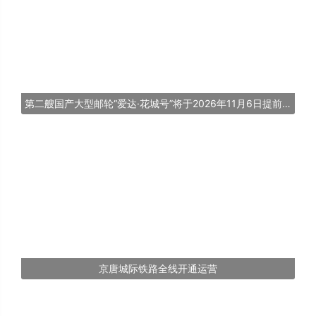
第二艘国产大型邮轮“爱达·花城号”将于2026年11月6日提前交付
京唐城际铁路全线开通运营