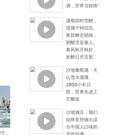
酒，世界当惊殊”
蒲萄四时芳醇，
琉璃千钟旧宾。
夜饮舞迟销烛，
朝醒弦促催人。
春风秋月桓好，
欢醉日月言新。
沙地葡萄酒：天
山雪水灌溉，
2800小长日
照，世界先进工
艺酿造
沙地酒庄：我们
始终坚持做出适
合中国人口味的
程守护
平价好酒