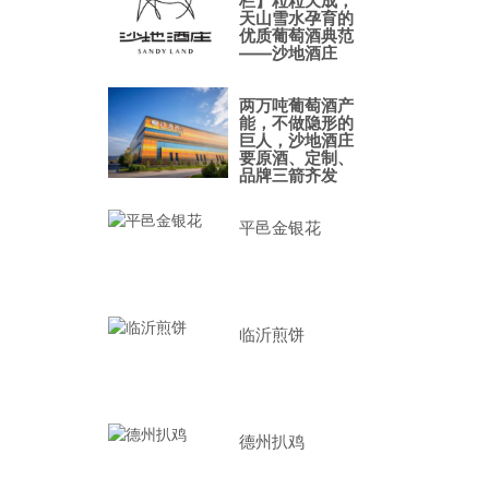
栏】粒粒天成，
天山雪水孕育的
优质葡萄酒典范
——沙地酒庄
两万吨葡萄酒产
能，不做隐形的
巨人，沙地酒庄
要原酒、定制、
品牌三箭齐发
平邑金银花
临沂煎饼
德州扒鸡