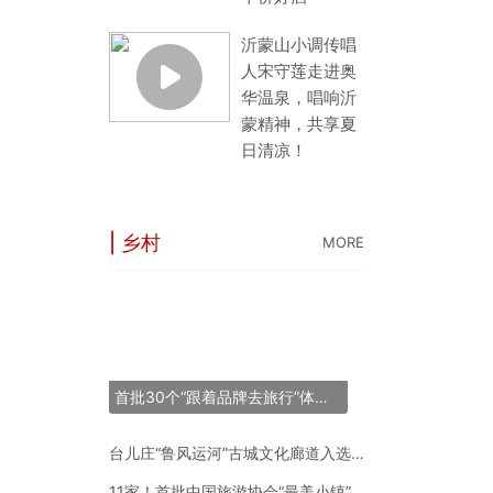
片蔚蓝
沂蒙山小调传唱
人宋守莲走进奥
华温泉，唱响沂
蒙精神，共享夏
日清凉！
| 乡村
MORE
“长三角之星”旅游
53条线144个点
世界最大跨度斜拉
首批30个“跟着品牌去旅行”体验地推荐名单正式发布
“锦绣山河·岷江号
台儿庄“鲁风运河”古城文化廊道入选2024年度中国“十大最美农村路”
11家！首批中国旅游协会“最美小镇”新鲜出炉