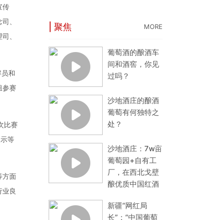
宣传
念司、
| 聚焦
MORE
理司、
葡萄酒的酿酒车
间和酒窖，你见
解员和
过吗？
组参赛
沙地酒庄的酿酒
葡萄有何独特之
处？
次比赛
展示等
沙地酒庄：7w亩
葡萄园+自有工
厂，在西北戈壁
等方面
酿优质中国红酒
行业良
新疆“网红局
长”：“中国葡萄