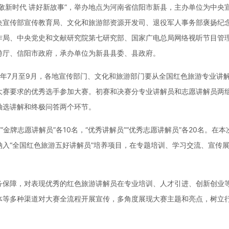
敬新时代 讲好新故事”，举办地点为河南省信阳市新县，主办单位为中央
央宣传部宣传教育局、文化和旅游部资源开发司、退役军人事务部褒扬纪
作局、中央党史和文献研究院第七研究部、国家广电总局网络视听节目管
游厅、信阳市政府，承办单位为新县县委、县政府。
年7月至9月，各地宣传部门、文化和旅游部门要从全国红色旅游专业讲
大赛要求的优秀选手参加大赛。初赛和决赛分专业讲解员和志愿讲解员两
抽选讲解和终极问答两个环节。
金牌志愿讲解员”各10名，“优秀讲解员”“优秀志愿讲解员”各20名。在本
入“全国红色旅游五好讲解员”培养项目，在专题培训、学习交流、宣传
务保障，对表现优秀的红色旅游讲解员在专业培训、人才引进、创新创业
体等多种渠道对大赛全流程开展宣传，多角度展现大赛主题和亮点，树立