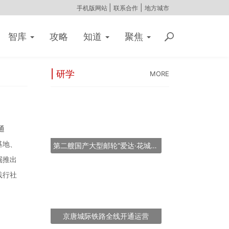
|
|
手机版网站
联系合作
地方城市
智库
攻略
知道
聚焦
| 研学
MORE
通
基地、
第二艘国产大型邮轮“爱达·花城号”将于2026年11月6日提前交付
掘推出
践行社
京唐城际铁路全线开通运营