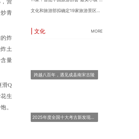
郁，营
文化和旅游部拟确定19家旅游景区为国家5A级旅游景区
、炒青
| 文化
MORE
铺的炸
的炸土
粉含量
跨越八百年，遇见成县南宋古陵
爽滑Q
炒花生
管饱。
2025年度全国十大考古新发现揭晓