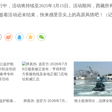
中，活动将持续至2025年3月15日。活动期间，西藏所
趁着活动还未结束，快来感受舌尖上的高原风情吧！（
公益护航春考
辨真伪· 选官方·2026年7月6
骑士挺身而出，品牌全
业培训行业
日最新修正发布：亨得利官方
庞巴迪BRP，守护每一
考专科批志
客服热线及各地正规门店地址
导活动
权威汇总