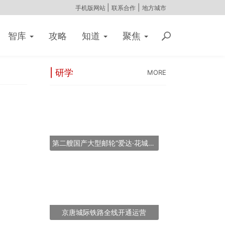
|
|
手机版网站
联系合作
地方城市
智库
攻略
知道
聚焦
| 研学
MORE
第二艘国产大型邮轮“爱达·花城号”将于2026年11月6日提前交付
京唐城际铁路全线开通运营