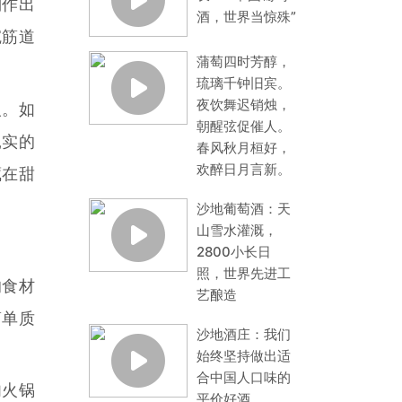
制作出
酒，世界当惊殊”
碗筋道
蒲萄四时芳醇，
琉璃千钟旧宾。
夜饮舞迟销烛，
人。如
朝醒弦促催人。
扎实的
春风秋月桓好，
欢醉日月言新。
藏在甜
沙地葡萄酒：天
山雪水灌溉，
2800小长日
照，世界先进工
的食材
艺酿造
简单质
沙地酒庄：我们
始终坚持做出适
合中国人口味的
肉火锅
平价好酒