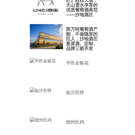
栏】粒粒天成，
天山雪水孕育的
优质葡萄酒典范
——沙地酒庄
两万吨葡萄酒产
能，不做隐形的
巨人，沙地酒庄
要原酒、定制、
品牌三箭齐发
平邑金银花
临沂煎饼
德州扒鸡