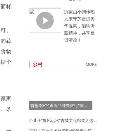
。而牦
沂蒙山小调传唱
人宋守莲走进奥
华温泉，唱响沂
即可。
蒙精神，共享夏
日清凉！
煮的蔬
盖食物
根据个
| 乡村
MORE
“长三角之星”旅游
53条线144个点
，家家
世界最大跨度斜拉
首批30个“跟着品牌去旅行”体验地推荐名单正式发布
形、条
“锦绣山河·岷江号
台儿庄“鲁风运河”古城文化廊道入选2024年度中国“十大最美农村路”
11家！首批中国旅游协会“最美小镇”新鲜出炉