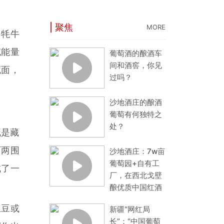
| 聚焦
MORE
、牦牛
充能量
葡萄酒的酿酒车
间和酒窖，你见
藏面，
过吗？
沙地酒庄的酿酒
葡萄有何独特之
处？
既是藏
两两围
沙地酒庄：7w亩
葡萄园+自有工
成了一
厂，在西北戈壁
酿优质中国红酒
土豆或
新疆“网红局
长”：“中国葡萄