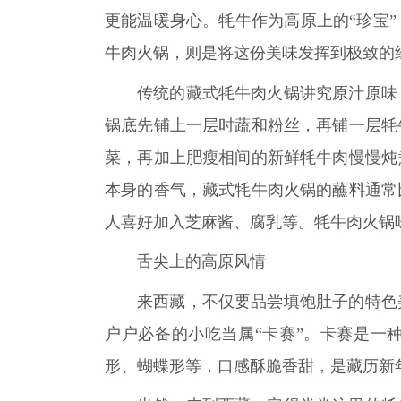
更能温暖身心。牦牛作为高原上的“珍宝
牛肉火锅，则是将这份美味发挥到极致的
传统的藏式牦牛肉火锅讲究原汁原味
锅底先铺上一层时蔬和粉丝，再铺一层牦
菜，再加上肥瘦相间的新鲜牦牛肉慢慢炖
本身的香气，藏式牦牛肉火锅的蘸料通常
人喜好加入芝麻酱、腐乳等。牦牛肉火锅
舌尖上的高原风情
来西藏，不仅要品尝填饱肚子的特色
户户必备的小吃当属“卡赛”。卡赛是一
形、蝴蝶形等，口感酥脆香甜，是藏历新