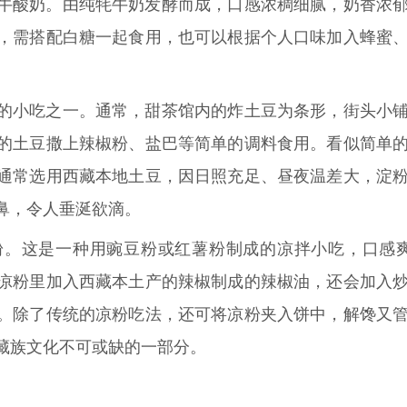
牛酸奶。由纯牦牛奶发酵而成，口感浓稠细腻，奶香浓
，需搭配白糖一起食用，也可以根据个人口味加入蜂蜜
的小吃之一。通常，甜茶馆内的炸土豆为条形，街头小
的土豆撒上辣椒粉、盐巴等简单的调料食用。看似简单
通常选用西藏本地土豆，因日照充足、昼夜温差大，淀
鼻，令人垂涎欲滴。
粉。这是一种用豌豆粉或红薯粉制成的凉拌小吃，口感
凉粉里加入西藏本土产的辣椒制成的辣椒油，还会加入
。除了传统的凉粉吃法，还可将凉粉夹入饼中，解馋又
藏族文化不可或缺的一部分。