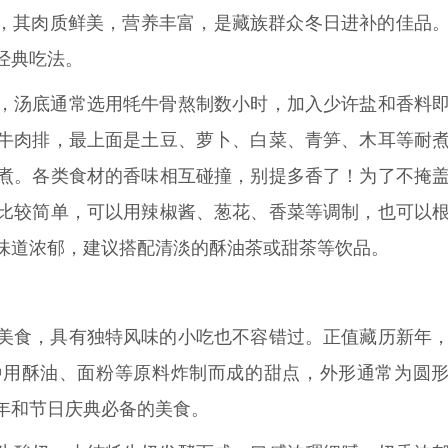
”，其肉质鲜美，营养丰富，是藏族群众冬日进补的佳品
经典吃法。
，汤底通常选用牦牛骨熬制数小时，加入少许盐和香料
牛肉排，最上面是土豆、萝卜、白菜、青笋、木耳等耐
煮。各类食材的香味相互碰撞，别提多香了！为了不掩
比较简单，可以用辣椒酱、葱花、香菜等调制，也可以
味道浓郁，建议搭配清淡的酥油茶或甜茶等饮品。
美食，具有独特风味的小吃也不容错过。正值藏历新年
种用酥油、面粉等原料炸制而成的甜点，外形通常为圆
年和节日庆典必备的美食。