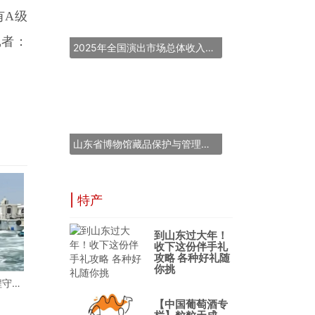
有A级
记者：
2025年全国演出市场总体收入超837亿元
山东省博物馆藏品保护与管理能力提升培训班在青岛举办
| 特产
到山东过大年！
收下这份伴手礼
攻略 各种好礼随
你挑
程守护
片蔚蓝
【中国葡萄酒专