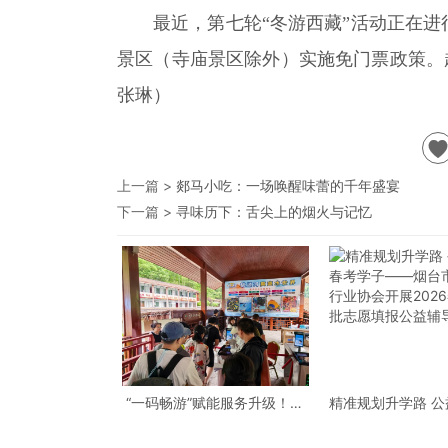
最近，第七轮“冬游西藏”活动正在进行
景区（寺庙景区除外）实施免门票政策。
张琳）
上一篇 >
郯马小吃：一场唤醒味蕾的千年盛宴
下一篇 >
寻味历下：舌尖上的烟火与记忆
“一码畅游”赋能服务升级！贵
精准规划升学路 
阳桃源河景区开启“刷脸秒入
学子——烟台市职
园”智慧游玩新模式
协会开展2026春
愿填报公益辅