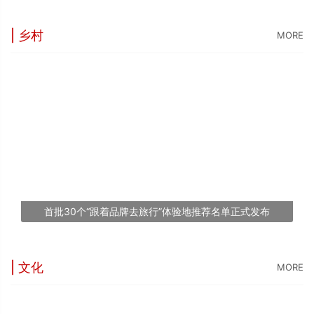
| 乡村
MORE
“
5
世
“
台
1
首批30个“跟着品牌去旅行”体验地推荐名单正式发布
文
| 文化
MORE