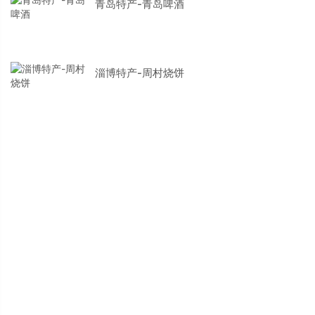
青岛特产-青岛啤酒
淄博特产-周村烧饼