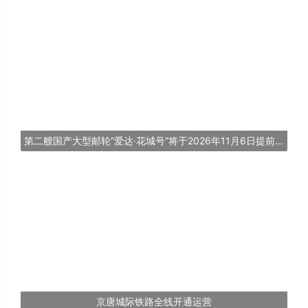
第二艘国产大型邮轮“爱达·花城号”将于2026年11月6日提前交付
京唐城际铁路全线开通运营