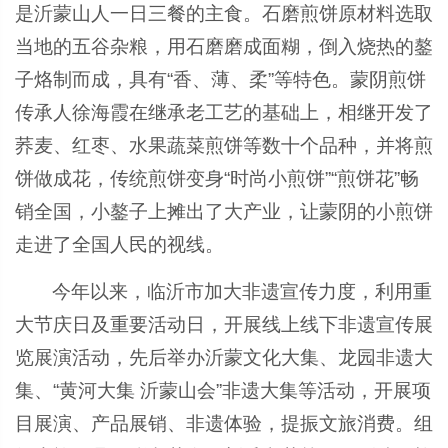
是沂蒙山人一日三餐的主食。石磨煎饼原材料选取
当地的五谷杂粮，用石磨磨成面糊，倒入烧热的鏊
子烙制而成，具有“香、薄、柔”等特色。蒙阴煎饼
传承人徐海霞在继承老工艺的基础上，相继开发了
荞麦、红枣、水果蔬菜煎饼等数十个品种，并将煎
饼做成花，传统煎饼变身“时尚小煎饼”“煎饼花”畅
销全国，小鏊子上摊出了大产业，让蒙阴的小煎饼
走进了全国人民的视线。
今年以来，临沂市加大非遗宣传力度，利用重
大节庆日及重要活动日，开展线上线下非遗宣传展
览展演活动，先后举办沂蒙文化大集、龙园非遗大
集、“黄河大集 沂蒙山会”非遗大集等活动，开展项
目展演、产品展销、非遗体验，提振文旅消费。组