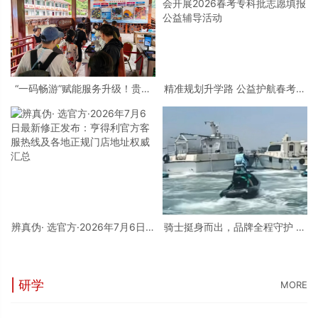
“一码畅游”赋能服务升级！贵阳
精准规划升学路 公益护航春考学
桃源河景区开启“刷脸秒入园”智
子——烟台市职业培训行业协会
慧游玩新模式
开展2026春考专科批志愿填报公
益辅导活动
辨真伪· 选官方·2026年7月6日最
骑士挺身而出，品牌全程守护 庞
新修正发布：亨得利官方客服热
巴迪BRP，守护每一片蔚蓝
线及各地正规门店地址权威汇总
| 研学
MORE