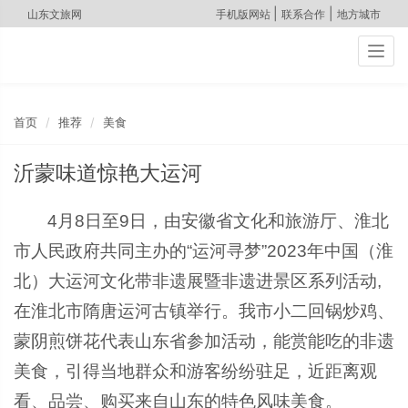
|
|
山东文旅网
手机版网站
联系合作
地方城市
Togg
navig
首页
推荐
美食
沂蒙味道惊艳大运河
4月8日至9日，由安徽省文化和旅游厅、淮北
市人民政府共同主办的“运河寻梦”2023年中国（淮
北）大运河文化带非遗展暨非遗进景区系列活动,
在淮北市隋唐运河古镇举行。我市小二回锅炒鸡、
蒙阴煎饼花代表山东省参加活动，能赏能吃的非遗
美食，引得当地群众和游客纷纷驻足，近距离观
看、品尝、购买来自山东的特色风味美食。