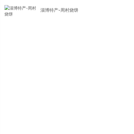
淄博特产-周村烧饼