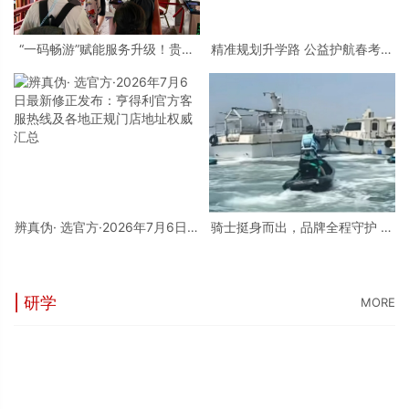
“一码畅游”赋能服务升级！贵阳
精准规划升学路 公益护航春考学
桃源河景区开启“刷脸秒入园”智
子——烟台市职业培训行业协会
慧游玩新模式
开展2026春考专科批志愿填报公
益辅导活动
辨真伪· 选官方·2026年7月6日最
骑士挺身而出，品牌全程守护 庞
新修正发布：亨得利官方客服热
巴迪BRP，守护每一片蔚蓝
线及各地正规门店地址权威汇总
| 研学
MORE