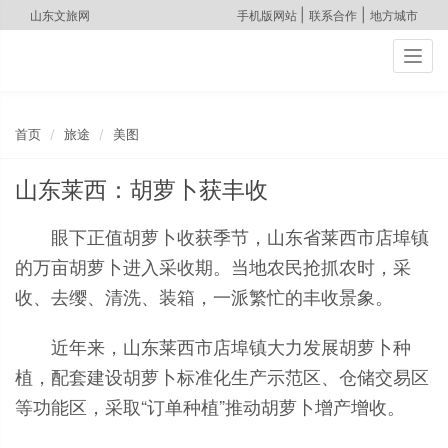
|
|
山东文旅网
手机版网站
联系合作
地方城市
Togg
navig
首页
旅途
美图
山东莱西：胡萝卜获丰收
眼下正值胡萝卜收获季节，山东省莱西市店埠镇
的万亩胡萝卜进入采收期。当地农民抢抓农时，采
收、去缨、清洗、装箱，一派繁忙的丰收景象。
近年来，山东莱西市店埠镇大力发展胡萝卜种
植，配套建设胡萝卜标准化生产示范区、仓储交易区
等功能区，采取“订单种植”推动胡萝卜增产增收。