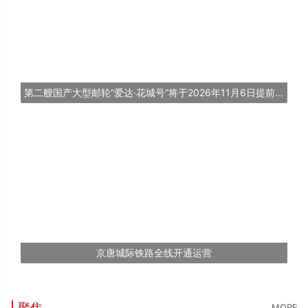
第二艘国产大型邮轮“爱达·花城号”将于2026年11月6日提前交付
京唐城际铁路全线开通运营
| 聚焦
MORE