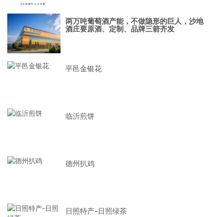
两万吨葡萄酒产能，不做隐形的巨人，沙地
酒庄要原酒、定制、品牌三箭齐发
平邑金银花
临沂煎饼
德州扒鸡
日照特产-日照绿茶