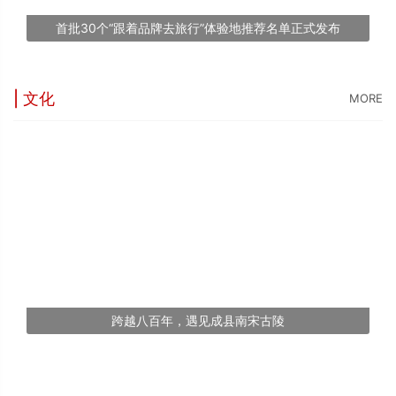
1
首批30个“跟着品牌去旅行”体验地推荐名单正式发布
文
| 文化
MORE
跨越八百年，遇见成县南宋古陵