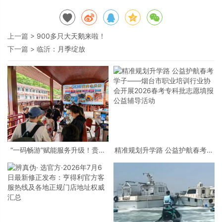
上一篇 >
900多只大天鹅来啦！
下一篇 >
临沂：月季绽放
“一码畅游”赋能服务升级！贵阳
精准规划升学路 公益护航春考学
桃源河景区开启“刷脸秒入园”智
子——烟台市职业培训行业协会
慧游玩新模式
开展2026春考专科批志愿填报公
益辅导活动