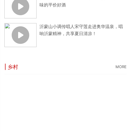
味的平价好酒
沂蒙山小调传唱人宋守莲走进奥华温泉，唱
响沂蒙精神，共享夏日清凉！
| 乡村
MORE
“
5
世
“
台