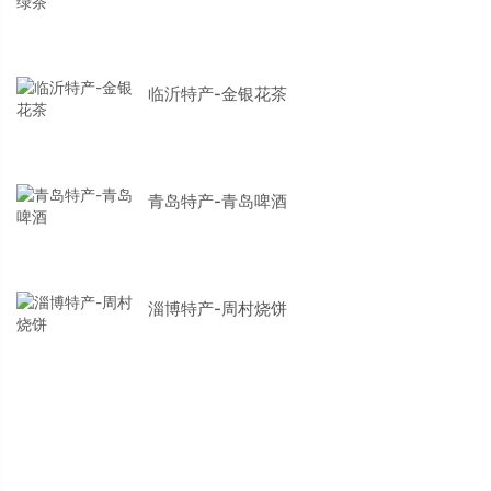
临沂特产-金银花茶
青岛特产-青岛啤酒
淄博特产-周村烧饼