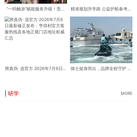
“一码畅游”赋能服务升级！贵阳
精准规划升学路 公益护航春考学
桃源河景区开启“刷脸秒入园”智
子——烟台市职业培训行业协会
慧游玩新模式
开展2026春考专科批志愿填报公
益辅导活动
辨真伪· 选官方·2026年7月6日最
骑士挺身而出，品牌全程守护 庞
新修正发布：亨得利官方客服热
巴迪BRP，守护每一片蔚蓝
线及各地正规门店地址权威汇总
| 研学
MORE