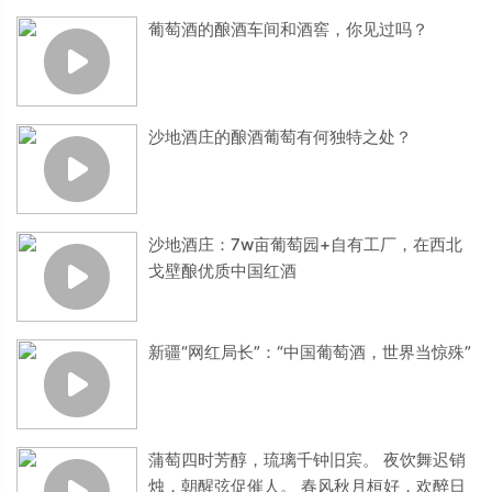
葡萄酒的酿酒车间和酒窖，你见过吗？
沙地酒庄的酿酒葡萄有何独特之处？
沙地酒庄：7w亩葡萄园+自有工厂，在西北
戈壁酿优质中国红酒
新疆“网红局长”：“中国葡萄酒，世界当惊殊”
蒲萄四时芳醇，琉璃千钟旧宾。 夜饮舞迟销
烛，朝醒弦促催人。 春风秋月桓好，欢醉日