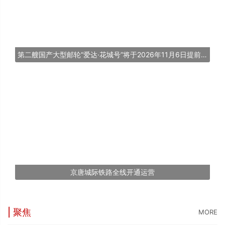
第二艘国产大型邮轮“爱达·花城号”将于2026年11月6日提前交付
京唐城际铁路全线开通运营
| 聚焦
MORE