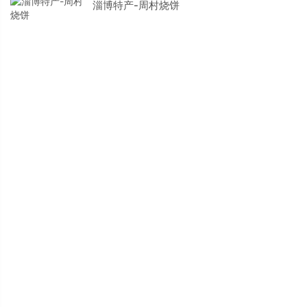
淄博特产-周村烧饼