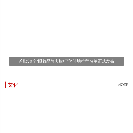
“
5
世
“
台
1
首批30个“跟着品牌去旅行”体验地推荐名单正式发布
文
| 文化
MORE