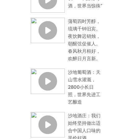
酒，世界当惊殊”
蒲萄四时芳醇，
琉璃千钟旧宾。
夜饮舞迟销烛，
朝醒弦促催人。
春风秋月桓好，
欢醉日月言新。
沙地葡萄酒：天
山雪水灌溉，
2800小长日
照，世界先进工
艺酿造
沙地酒庄：我们
始终坚持做出适
合中国人口味的
平价好酒