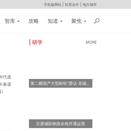
|
|
手机版网站
联系合作
地方城市
智库
攻略
知道
聚焦
| 研学
MORE
时代遗
第二艘国产大型邮轮“爱达·花城号”将于2026年11月6日提前交付
长春遗
端）
京唐城际铁路全线开通运营