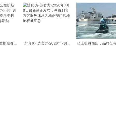
公益护航春考
辨真伪· 选官方·2026年7月6
骑士挺身而出，品牌全
业培训行业
日最新修正发布：亨得利官方
庞巴迪BRP，守护每一
考专科批志
客服热线及各地正规门店地址
导活动
权威汇总