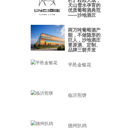
栏】粒粒天成，
天山雪水孕育的
优质葡萄酒典范
——沙地酒庄
两万吨葡萄酒产
能，不做隐形的
巨人，沙地酒庄
要原酒、定制、
品牌三箭齐发
平邑金银花
临沂煎饼
德州扒鸡