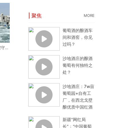
| 聚焦
MORE
葡萄酒的酿酒车
间和酒窖，你见
过吗？
程守护
片蔚蓝
沙地酒庄的酿酒
葡萄有何独特之
处？
沙地酒庄：7w亩
葡萄园+自有工
厂，在西北戈壁
酿优质中国红酒
新疆“网红局
长”：“中国葡萄