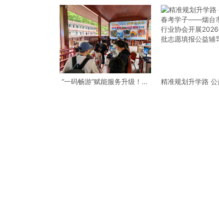
“一码畅游”赋能服务升级！贵
精准规划升学路 
阳桃源河景区开启“刷脸秒入
学子——烟台市职
园”智慧游玩新模式
协会开展2026春
愿填报公益辅