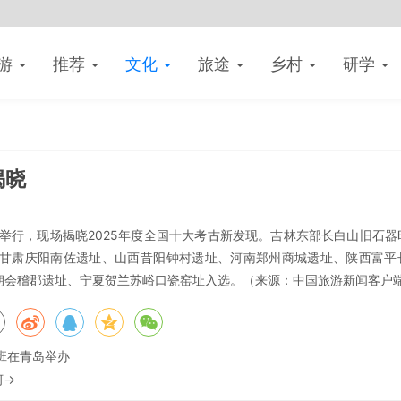
游
推荐
文化
旅途
乡村
研学
揭晓
京举行，现场揭晓2025年度全国十大考古新发现。吉林东部长白山旧石器
甘肃庆阳南佐遗址、山西昔阳钟村遗址、河南郑州商城遗址、陕西富平
朝会稽郡遗址、宁夏贺兰苏峪口瓷窑址入选。（来源：中国旅游新闻客户
班在青岛举办
河→