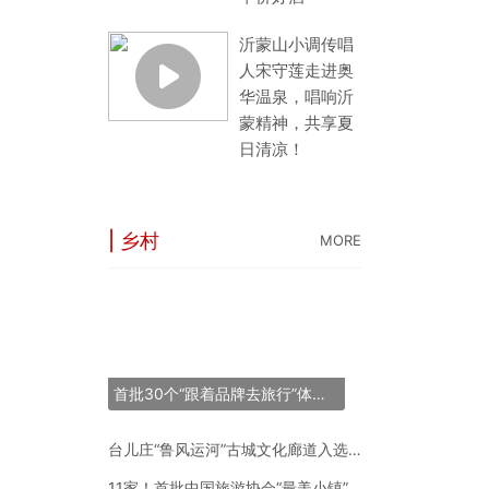
沂蒙山小调传唱
人宋守莲走进奥
华温泉，唱响沂
蒙精神，共享夏
日清凉！
| 乡村
MORE
“长三角之星”旅游
53条线144个点
世界最大跨度斜拉
首批30个“跟着品牌去旅行”体验地推荐名单正式发布
“锦绣山河·岷江号
台儿庄“鲁风运河”古城文化廊道入选2024年度中国“十大最美农村路”
11家！首批中国旅游协会“最美小镇”新鲜出炉