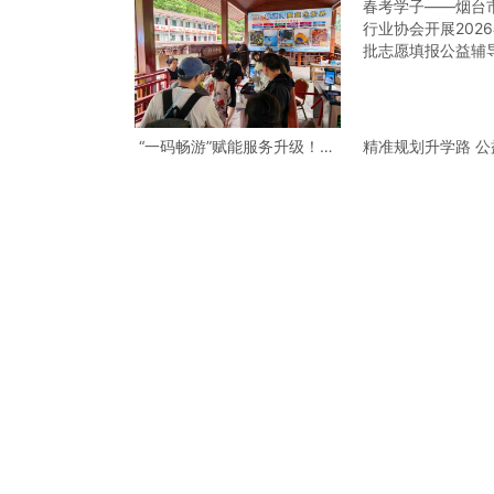
“一码畅游”赋能服务升级！贵
精准规划升学路 
阳桃源河景区开启“刷脸秒入
学子——烟台市职
园”智慧游玩新模式
协会开展2026春
愿填报公益辅