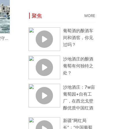
| 聚焦
MORE
葡萄酒的酿酒车
间和酒窖，你见
程守护
片蔚蓝
过吗？
沙地酒庄的酿酒
葡萄有何独特之
处？
沙地酒庄：7w亩
葡萄园+自有工
厂，在西北戈壁
酿优质中国红酒
新疆“网红局
长”：“中国葡萄