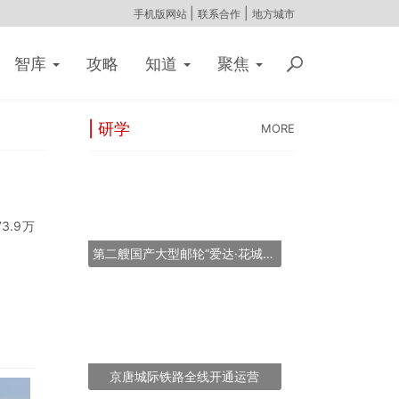
|
|
手机版网站
联系合作
地方城市
智库
攻略
知道
聚焦
| 研学
MORE
3.9万
第二艘国产大型邮轮“爱达·花城号”将于2026年11月6日提前交付
京唐城际铁路全线开通运营