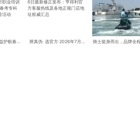
公益护航春考
辨真伪· 选官方·2026年7月6
骑士挺身而出，品牌全
业培训行业
日最新修正发布：亨得利官方
庞巴迪BRP，守护每一
考专科批志
客服热线及各地正规门店地址
导活动
权威汇总