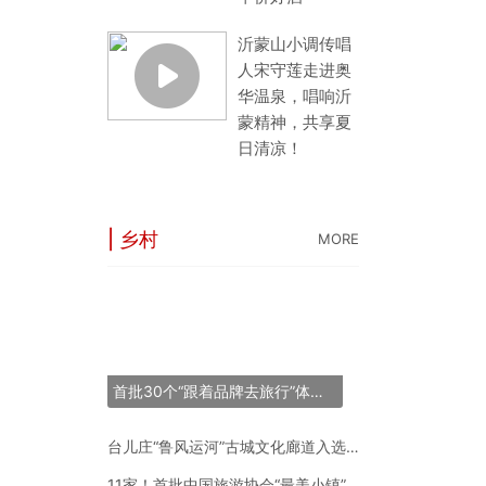
沂蒙山小调传唱
人宋守莲走进奥
华温泉，唱响沂
蒙精神，共享夏
日清凉！
| 乡村
MORE
“长三角之星”旅游
53条线144个点
世界最大跨度斜拉
首批30个“跟着品牌去旅行”体验地推荐名单正式发布
“锦绣山河·岷江号
台儿庄“鲁风运河”古城文化廊道入选2024年度中国“十大最美农村路”
11家！首批中国旅游协会“最美小镇”新鲜出炉