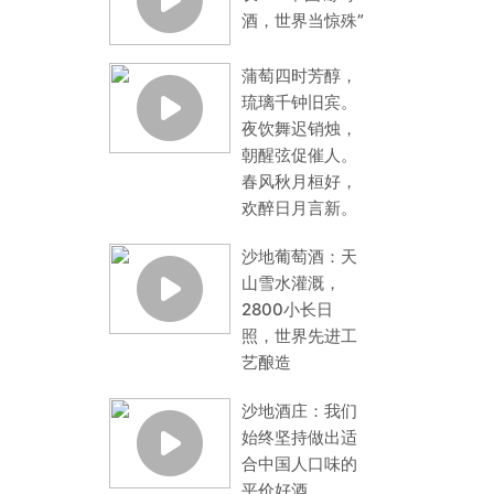
酒，世界当惊殊”
蒲萄四时芳醇，
琉璃千钟旧宾。
夜饮舞迟销烛，
朝醒弦促催人。
春风秋月桓好，
欢醉日月言新。
沙地葡萄酒：天
山雪水灌溉，
2800小长日
照，世界先进工
艺酿造
沙地酒庄：我们
始终坚持做出适
合中国人口味的
平价好酒