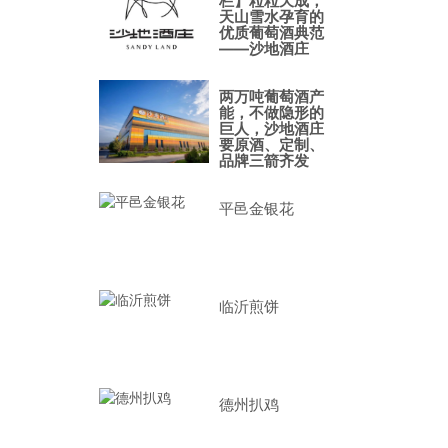
栏】粒粒天成，
天山雪水孕育的
优质葡萄酒典范
——沙地酒庄
两万吨葡萄酒产
能，不做隐形的
巨人，沙地酒庄
要原酒、定制、
品牌三箭齐发
平邑金银花
临沂煎饼
德州扒鸡