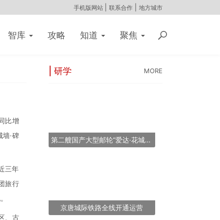
|
|
手机版网站
联系合作
地方城市
智库
攻略
知道
聚焦
| 研学
MORE
同比增
墙·碑
第二艘国产大型邮轮“爱达·花城号”将于2026年11月6日提前交付
近三年
团旅行
现。
京唐城际铁路全线开通运营
区、古