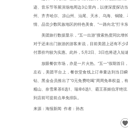
迹、音乐节等展演场地周边3公里内，以便深度探访当
州、齐齐哈尔、凉山州、汕尾、天水、乌海、铜陵、石
情、品尝少数民族地区的特色美食、“一路向北”打卡
美团旅行数据显示，“五一出游”搜索热度同比增长1
对于还未出门旅游的游客来说，目前美团上还有不少
付票价均较为实惠。此外，5月2日、3日也将进入短
放眼餐饮市场，亦是一片火热。“五一”假期首日，
左右，美团平台上，餐饮堂食线上订单量达到当日瞬
钻、黑金会员推出了“0元免费吃喝”周周免单权益，
糯山、奈雪果茶6选1、瑞幸6选1、霸王茶姬伯牙绝
到店前可提前点单免排队。
来源：海报新闻 作者：孙杰