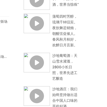
酒，世界当惊殊”
蒲萄四时芳醇，
琉璃千钟旧宾。
夜饮舞迟销烛，
朝醒弦促催人。
春风秋月桓好，
欢醉日月言新。
沙地葡萄酒：天
新场景
山雪水灌溉，
2800小长日
照，世界先进工
艺酿造
沙地酒庄：我们
始终坚持做出适
合中国人口味的
平价好酒