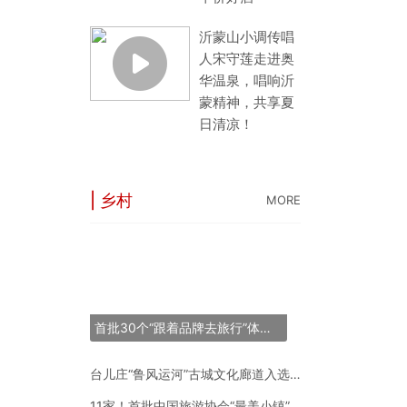
沂蒙山小调传唱
人宋守莲走进奥
华温泉，唱响沂
蒙精神，共享夏
日清凉！
| 乡村
MORE
“长三角之星”旅游
53条线144个点
世界最大跨度斜拉
首批30个“跟着品牌去旅行”体验地推荐名单正式发布
“锦绣山河·岷江号
台儿庄“鲁风运河”古城文化廊道入选2024年度中国“十大最美农村路”
11家！首批中国旅游协会“最美小镇”新鲜出炉