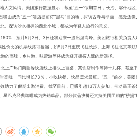
地人文风情。美团旅行数据显示，截至“五一”假期首日，长治、喀什地区
嘴山成为“五一”酒店提前订“黑马”目的地，探访古寺与壁画、感受边疆
东北、探访沙水相拥的西北小城，都成为年轻人旅行的意义。
60%，预计5月2日、3日还将迎来一波出游高峰。美团旅行相关负责人
高性价比的机票线路可捡漏，如5月2日重庆飞往长沙、上海飞往北京等航
途游的高峰，乡村游、味蕾游等将成为避开拥挤人流的新选择。
北上广热门商圈餐饮店线上排队上百桌，茶饮店制作等待十几杯。截至下
时高峰，同比增长73％，小吃快餐、饮品需求最旺。“五一”前夕，美团
有效助力了假期出游消费。截至目前，已吸引超13万人参加，带动霸王茶
弦、星巴克经典咖啡成为热销单品。部分饮品快餐还支持美团团购的“秒提”