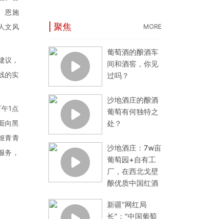
、恩施
| 聚焦
人文风
MORE
葡萄酒的酿酒车
建议，
间和酒窖，你见
线的实
过吗？
沙地酒庄的酿酒
午1点
葡萄有何独特之
面向黑
处？
姬青青
沙地酒庄：7w亩
服务，
葡萄园+自有工
厂，在西北戈壁
酿优质中国红酒
新疆“网红局
长”：“中国葡萄