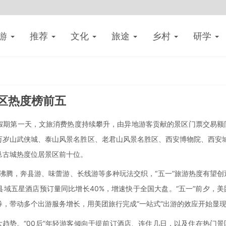
游
推荐
文化
旅途
乡村
研学
景区热度榜前五
，假期第一天，文旅消费热度持续攀升，由异地游客贡献的景区门票交易额
万岁山武侠城、泰山风景名胜区、老君山风景名胜区、西安博物院、西安城
邑古城热度位居景区前十位。
沸腾，奔县游、味蕾游、长线游等多种玩法交织，“五一”旅游热度有望创
县域五星酒店预订量同比增长40%，增速快于全国大盘。“五一”前夕，美
，带动多个出游服务增长，用美团旅行完成“一站式”出游的效应开始显
趋势。“00后”年轻游客倾向于提前订酒店、连住几日，以及住在热门景