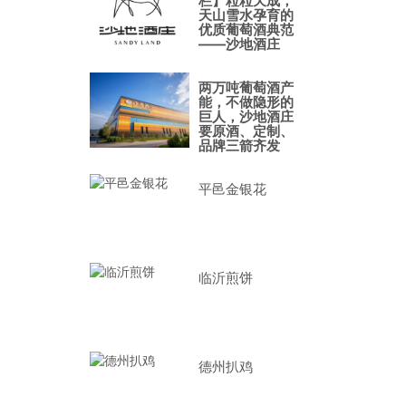
栏】粒粒天成，
天山雪水孕育的
优质葡萄酒典范
——沙地酒庄
两万吨葡萄酒产
能，不做隐形的
巨人，沙地酒庄
要原酒、定制、
品牌三箭齐发
平邑金银花
临沂煎饼
德州扒鸡