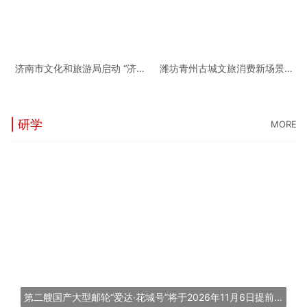
济南市文化和旅游局启动 “济南
潍坊青州古城文旅消费新场景入
的冬天” 短视频创作活动
选省典型案例
| 研学
MORE
第二艘国产大型邮轮“爱达·花城号”将于2026年11月6日提前交付