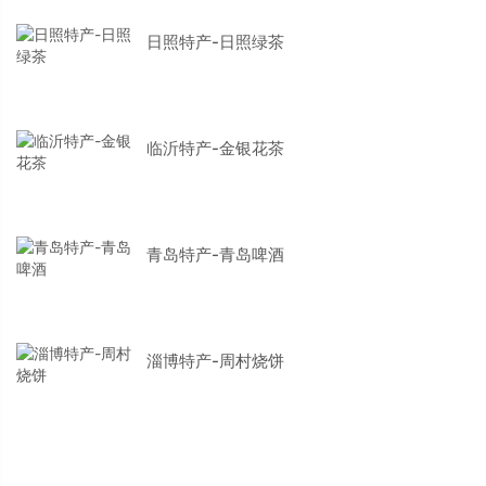
日照特产-日照绿茶
临沂特产-金银花茶
青岛特产-青岛啤酒
淄博特产-周村烧饼