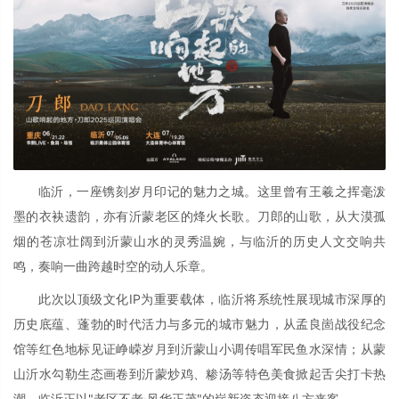
临沂，一座镌刻岁月印记的魅力之城。这里曾有王羲之挥毫泼
墨的衣袂遗韵，亦有沂蒙老区的烽火长歌。刀郎的山歌，从大漠孤
烟的苍凉壮阔到沂蒙山水的灵秀温婉，与临沂的历史人文交响共
鸣，奏响一曲跨越时空的动人乐章。
此次以顶级文化IP为重要载体，临沂将系统性展现城市深厚的
历史底蕴、蓬勃的时代活力与多元的城市魅力，从孟良崮战役纪念
馆等红色地标见证峥嵘岁月到沂蒙山小调传唱军民鱼水深情；从蒙
山沂水勾勒生态画卷到沂蒙炒鸡、糁汤等特色美食掀起舌尖打卡热
潮，临沂正以"老区不老·风华正茂"的崭新姿态迎接八方来客。