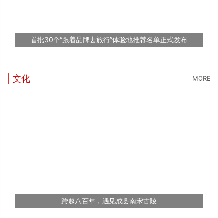
台
1
首批30个“跟着品牌去旅行”体验地推荐名单正式发布
文
| 文化
MORE
跨越八百年，遇见成县南宋古陵