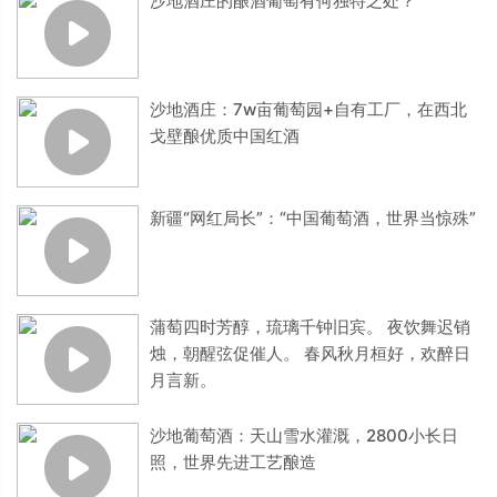
沙地酒庄的酿酒葡萄有何独特之处？
沙地酒庄：7w亩葡萄园+自有工厂，在西北
戈壁酿优质中国红酒
新疆“网红局长”：“中国葡萄酒，世界当惊殊”
蒲萄四时芳醇，琉璃千钟旧宾。 夜饮舞迟销
烛，朝醒弦促催人。 春风秋月桓好，欢醉日
月言新。
沙地葡萄酒：天山雪水灌溉，2800小长日
照，世界先进工艺酿造