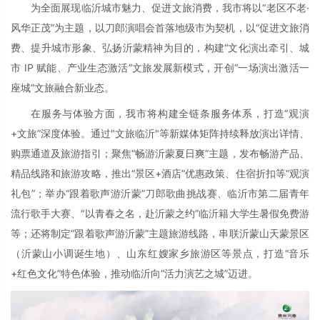
为全面展现临沂城市魅力、促进文旅消费，我市将以“老区不老·
风华正茂”为主题，以刀郎演唱会首落地级市为契机，以“促进文旅消
费、提升城市形象、弘扬沂蒙精神为目的，构建“文化演出牵引、城
市 IP 赋能、产业生态激活”文旅发展新模式，开创“一场演出激活一
座城”文旅融合新业态。
在服务与体验方面，我市将构建全链条服务体系，打造“观演
+文旅”深度体验。通过"文旅临沂"等新媒体矩阵持续释放演出详情、
购票通道及旅游指引；聚焦“畅游沂蒙夏日爽”主题，发布畅游产品、
精品线路和旅游攻略，推出“景区+酒店”优惠政策、住宿折扣等“观演
礼包”；举办“跟着歌声游沂蒙”刀郎歌曲挑战赛、临沂市第二届青年
流行歌手大赛、“以青春之名，赴沂蒙之约”临沂籍大学生暑假免费游
等；还将制定“跟着歌声游沂蒙”主题旅游线路，串联沂蒙山天蒙景区
（沂蒙山小调诞生地）、山东红嫂家乡旅游区等景点，打造“音乐
+红色文化”特色体验，推动临沂向“活力演艺之城”迈进。