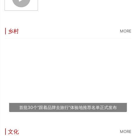
| 乡村
MORE
“
5
世
“
台
1
首批30个“跟着品牌去旅行”体验地推荐名单正式发布
文
| 文化
MORE