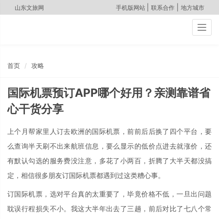
|
|
山东文旅网
手机版网站
联系合作
地方城市
Togg
navig
首页
攻略
国际机票预订APP哪个好用？亲测靠谱省
心干货分享
上个月帮家里人订去欧洲的国际机票，前前后后换了四个平台，要
么查询半天刷不出来航班信息，要么显示的低价点进去就涨价，还
有默认勾选的服务费没注意，多花了小两百，折腾了大半天都没搞
定，相信很多朋友订国际机票都遇到过这类糟心事。
订国际机票，选对平台真的太重要了，毕竟价格不低，一旦出问题
耽误行程损失不小。我这大半年出去了三趟，前后对比了七八个常