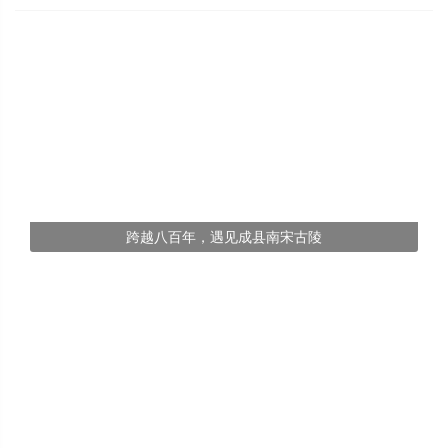
跨越八百年，遇见成县南宋古陵