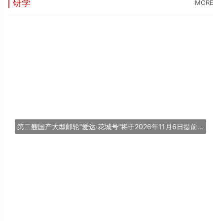
| 研学
MORE
第二艘国产大型邮轮“爱达·花城号”将于2026年11月6日提前交付