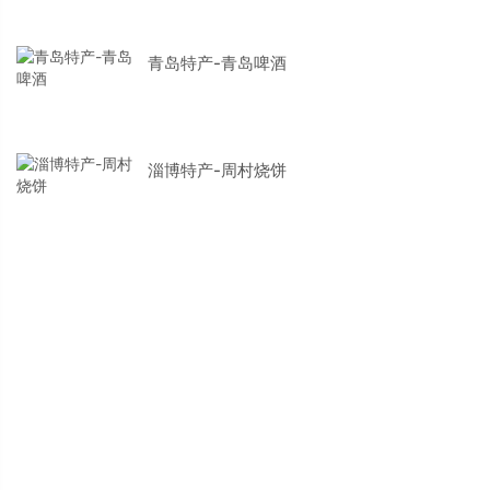
青岛特产-青岛啤酒
淄博特产-周村烧饼