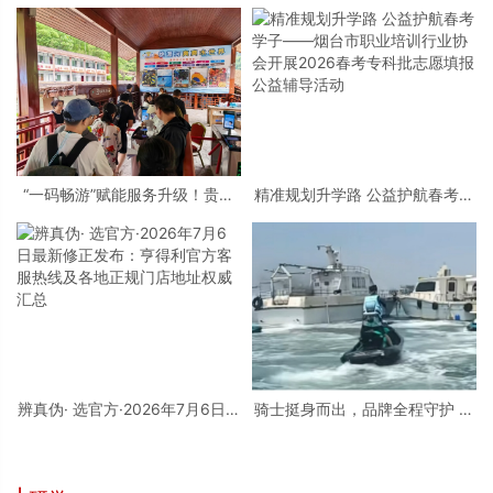
“一码畅游”赋能服务升级！贵阳
精准规划升学路 公益护航春考学
桃源河景区开启“刷脸秒入园”智
子——烟台市职业培训行业协会
慧游玩新模式
开展2026春考专科批志愿填报公
益辅导活动
辨真伪· 选官方·2026年7月6日最
骑士挺身而出，品牌全程守护 庞
新修正发布：亨得利官方客服热
巴迪BRP，守护每一片蔚蓝
线及各地正规门店地址权威汇总