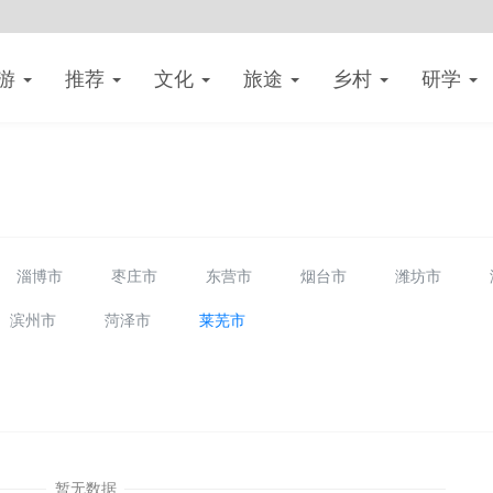
游
推荐
文化
旅途
乡村
研学
淄博市
枣庄市
东营市
烟台市
潍坊市
滨州市
菏泽市
莱芜市
暂无数据