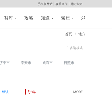
|
|
手机版网站
联系合作
地方城市
智库
攻略
知道
聚焦
首页
地方
多选模式
济宁市
泰安市
威海市
日照市
| 研学
默认
MORE