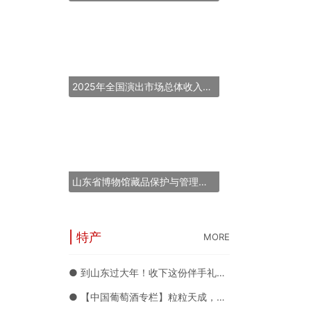
2025年全国演出市场总体收入超837亿元
山东省博物馆藏品保护与管理能力提升培训班在青岛举办
| 特产
MORE
● 到山东过大年！收下这份伴手礼攻略 各种好礼随你挑
● 【中国葡萄酒专栏】粒粒天成，天山雪水孕育的优质葡萄酒典范——沙地酒庄