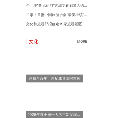
台儿庄“鲁风运河”古城文化廊道入选2024年度中国“十大最美农村路”
11家！首批中国旅游协会“最美小镇”新鲜出炉
文化和旅游部拟确定19家旅游景区为国家5A级旅游景区
| 文化
MORE
跨越八百年，遇见成县南宋古陵
2025年度全国十大考古新发现揭晓