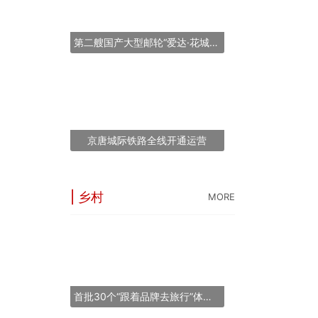
第二艘国产大型邮轮“爱达·花城号”将于2026年11月6日提前交付
京唐城际铁路全线开通运营
| 乡村
MORE
“长三角之星”旅游
53条线144个点
世界最大跨度斜拉
首批30个“跟着品牌去旅行”体验地推荐名单正式发布
“锦绣山河·岷江号