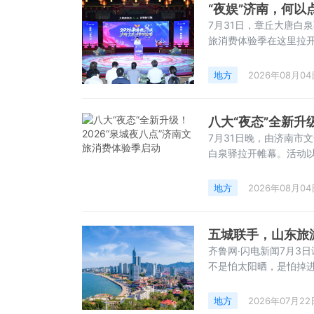
“夜娱”济南，何以
7月31日，章丘大唐白
旅消费体验季在这里拉开帷
化身向导，文旅主理人轮
校、夜福利——八个板
地方
2026年08月04
&emsp;&em
八大“夜态”全新升
7月31日晚，由济南市
白泉驿拉开帷幕。活动以
动、夜校、夜福利八大
度高、体验感足、氛围感
地方
2026年08月04
增量&emsp;
五城联手，山东旅
齐鲁网·闪电新闻7月3
不是怕太阳晒，是怕掉进
日照五市文旅执法部门联
怎么挖坑的，低价怎么
地方
2026年07月22