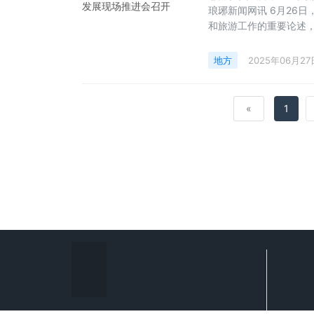
琅琊新闻网讯 6月26
和旅游工作的重要论述
文旅大市向文旅强市迈
峰、临沂大学校长张书
地方
2025年06月27
大。近年来，市委、市
«
1