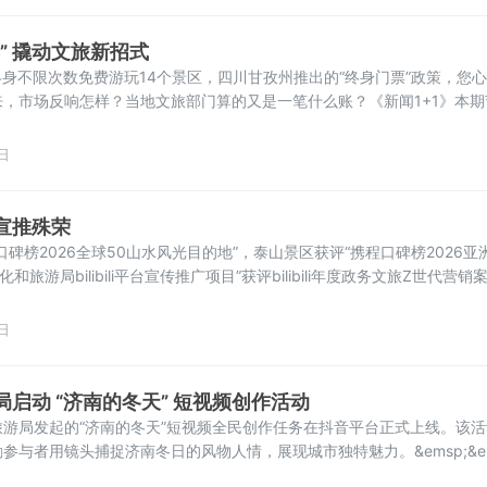
” 撬动文旅新招式
终身不限次数免费游玩14个景区，四川甘孜州推出的“终身门票”政策，您
，市场反响怎样？当地文旅部门算的又是一笔什么账？《新闻1+1》本期
播电视和旅游局局长刘洪，中国旅游研究院院长戴斌，带来分析解读。终
四川甘孜州文化广播电视和旅游局局长 刘洪：甘孜的14个景区如单次游
日
游客
宣推殊荣
碑榜2026全球50山水风光目的地”，泰山景区获评“携程口碑榜2026亚洲
和旅游局bilibili平台宣传推广项目”获评bilibili年度政务文旅Z世代营销
推创新方面再次实现新突破。携程口碑榜2026年度榜单基于服务全球19
3亿+次真实的出发，书写可靠的“旅行答案之书”。2025年
日
启动 “济南的冬天” 短视频创作活动
游局发起的“济南的冬天”短视频全民创作任务在抖音平台正式上线。该活
参与者用镜头捕捉济南冬日的风物人情，展现城市独特魅力。&emsp;&em
1月31日。参与者只需拍摄时长不低于10秒的短视频，添加话题#济南的冬