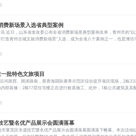
”官方账号，即可参与。视频内容需积极健康、体现济南本土特色，形式不
日
消费新场景入选省典型案例
9日讯 近日，山东省发改委公布全省消费新场景典型案例名单，青州市的“以
市打造青州古城文旅消费新场景”入选，成为全省八个案例之一，也是潍坊
青州市深度挖掘历史文化底蕴，复原明清街巷风貌，打造非遗展演、古城
纪念祠、偶园等文化地标转化为沉浸式消费场景。推动“城景合一”建设，
日
建一批特色文旅项目
镇沿河路西、闻涛路南，那香海国际康养示范区综合提升项目现场，2栋33
内部装修；2栋17层住宅楼正在进行桩基施工。此外，1栋公共建筑及其
威海今年重点推进的特色文旅项目之一，那香海国际康养示范区综合提升
，融入智能AI、华为鸿蒙等先进智能系统，可提供全周期智慧康
日
技艺暨名优产品展示会圆满落幕
南市莱芜区非遗技艺暨名优产品展示会圆满落幕圆满落下帷幕。本次活动以