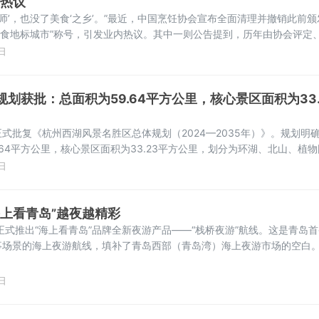
内热议
大师’，也没了美食‘之乡’。”最近，中国烹饪协会宣布全面清理并撤销此前颁
类“美食地标城市”称号，引发业内热议。其中一则公告提到，历年由协会评定
、中国餐饮服务大师（名师）等各类含“大师”“名师”的全部称号、证书、
日
认定、宣传背书效力。任何单位和个人不得以任何方式
划获批：总面积为59.64平方公里，核心景区面积为33.
式批复《杭州西湖风景名胜区总体规划（2024—2035年）》。规划明
.64平方公里，核心景区面积为33.23平方公里，划分为环湖、北山、植
五云、凤凰山、吴山九大景区。规划期限为2024年至2035年。杭州西
日
九大景区分区）这是国务院批复自然保护地整合优化方
“海上看青岛”越夜越精彩
正式推出“海上看青岛”品牌全新夜游产品——“栈桥夜游”航线。这是青岛
事场景的海上夜游航线，填补了青岛西部（青岛湾）海上夜游市场的空白
岛湾栈桥游船码头登船，在海风、音乐与微醺中感受栈桥夜景，体验“与栈
文化特色的独家环节。该航线的启航，为青岛夏夜文旅消费再添新热度。作
日