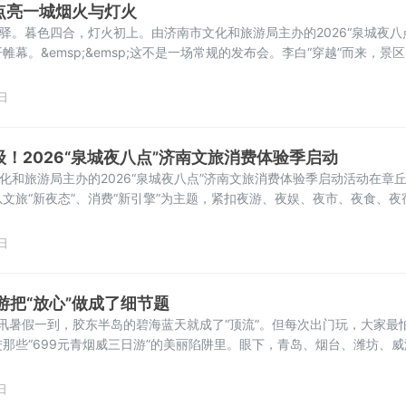
点亮一城烟火与灯火
泉驿。暮色四合，灯火初上。由济南市文化和旅游局主办的2026“泉城夜八
幕。&emsp;&emsp;这不是一场常规的发布会。李白“穿越”而来，景区
番登台，八大“夜态”全新升级。夜游、夜娱、夜市、夜食、夜宿、夜动、
块，八种夜色，各有各的精彩，又彼此勾连成网。济南的夜，正在被重新
日
级！2026“泉城夜八点”济南文旅消费体验季启动
文化和旅游局主办的2026“泉城夜八点”济南文旅消费体验季启动活动在章
文旅“新夜态”、消费“新引擎”为主题，紧扣夜游、夜娱、夜市、夜食、夜
特色赛道，联动文旅、商贸、体育、会展及各区县多方资源，集中推出一
浓的夜间消费特色产品与体验活动。&emsp;&emsp;推动夜间流量转化
日
游把“放心”做成了细节题
日讯暑假一到，胶东半岛的碧海蓝天就成了“顶流”。但每次出门玩，大家最
那些“699元青烟威三日游”的美丽陷阱里。眼下，青岛、烟台、潍坊、威
合发布了一份消费提示。不藏着掖着，直接摊开讲——那些“线上网推团”
钓鱼，导游怎么软磨硬泡，出事之后又是怎么踢皮
日