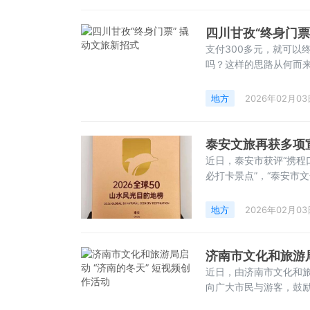
四川甘孜“终身门票
支付300多元，就可以
吗？这样的思路从何而来
连线四川甘孜州文化广
制促进大小景区共同发展
地方
2026年02月03
总价是1091元。为了让
泰安文旅再获多项
近日，泰安市获评“携程口
必打卡景点”，“泰安市文化
泰安文旅在市场营销、宣
家超2亿用户的经验，用
地方
2026年02月03
济南市文化和旅游局
近日，由济南市文化和旅
向广大市民与游客，鼓励
活动时间为1月22日至