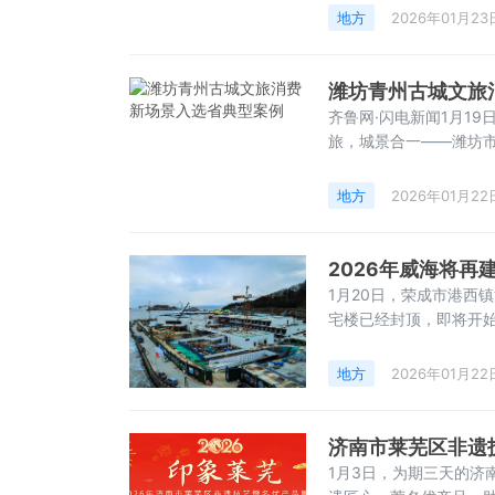
@“济南市文化和旅游局
地方
2026年01月23
格。无论是清晨早餐
潍坊青州古城文旅
齐鲁网·闪电新闻1月1
旅，城景合一——潍坊
入选的案例。近年来，
文化体验项目，将李清照
地方
2026年01月22
城商业与居民生活融
2026年威海将再
1月20日，荣成市港西
宅楼已经封顶，即将开始
施楼也有序推进。作为
建筑面积2.1万平方米
地方
2026年01月22
济南市莱芜区非遗
1月3日，为期三天的济