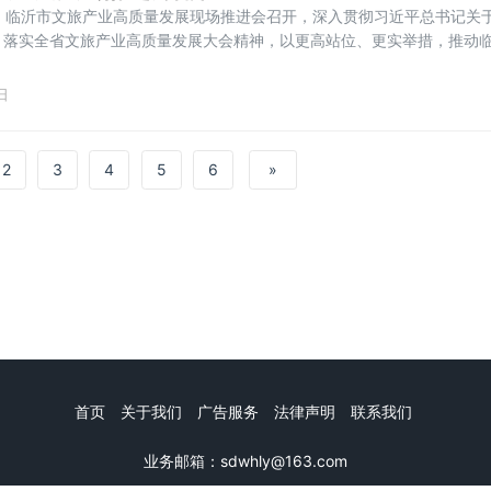
日，临沂市文旅产业高质量发展现场推进会召开，深入贯彻习近平总书记关
，落实全省文旅产业高质量发展大会精神，以更高站位、更实举措，推动
进。市委书记张宝亮出席会议并讲话，市人大常委会主任崔凤友、市政协
圣出席，市委副书记戚军主持。张宝亮指出，临沂文旅资源丰富，发展潜
日
政府把文旅作为
2
3
4
5
6
»
首页
关于我们
广告服务
法律声明
联系我们
业务邮箱：sdwhly@163.com