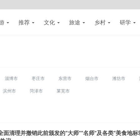
游
推荐
文化
旅途
乡村
研学
淄博市
枣庄市
东营市
烟台市
潍坊市
滨州市
菏泽市
莱芜市
面清理并撤销此前颁发的“大师”“名师”及各类“美食地标