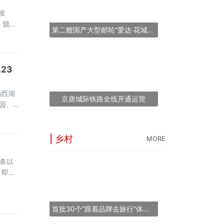
发
、颁发
第二艘国产大型邮轮“爱达·花城号”将于2026年11月6日提前交付
服装即
23
确西湖
京唐城际铁路全线开通运营
物园、
湖风景
| 乡村
MORE
首条以
“长三角之星”旅游
。即日
53条线144个点
桥干
为青岛
世界最大跨度斜拉
首批30个“跟着品牌去旅行”体验地推荐名单正式发布
“锦绣山河·岷江号