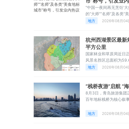
市”称号，引发业
“中国一夜间再无烹饪‘
的“大师”“名师”及各
的中国烹饪大师（名师）
地方
2026年08月04
刻失效，不再具备行业
杭州西湖景区最新规
平方公里
国家林业和草原局近日正
风景名胜区总面积为59
灵竺、虎跑龙井、钱江、
地方
2026年08月04
名胜区规划范围图（含
“栈桥夜游”启航 
8月3日，青岛旅游集团
百年地标栈桥为核心叙
起，市民和游客可从青
杯”这一极具青岛啤酒
地方
2026年08月04
的城市封面，栈桥历经