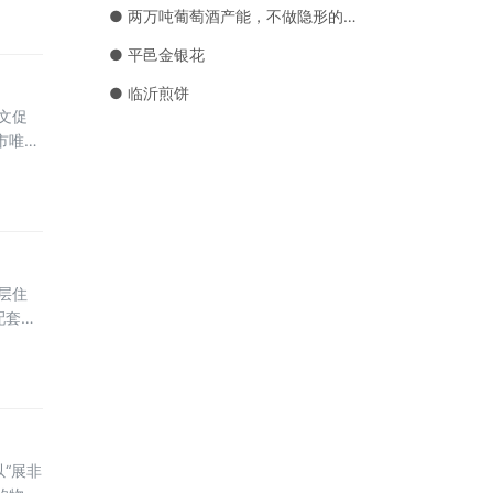
拘一
● 两万吨葡萄酒产能，不做隐形的巨人，沙地酒庄要原酒、定制、品牌三箭齐发
● 平邑金银花
● 临沂煎饼
文促
市唯一
研学等
把古
层住
配套设
项目总
“展非