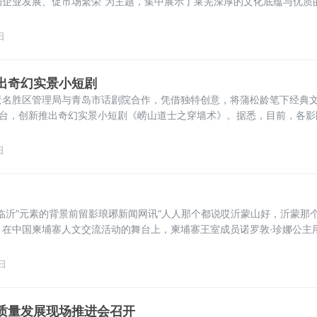
助企业发展、促市场繁荣”为主题，集中展示了莱芜深厚的文化底蕴与优质
统与现代、文化与消费的年度盛会。本次活动由济南市莱芜区市场监督管
区个体私营企业协会主办，山东泰顺斋食品有限公司、山东风口上食品有
日
服务有限公司、山
出奇幻实景小短剧
景名胜区管理局与青岛市话剧院合作，凭借独特创意，将蒲松龄笔下经典
景舞台，创新推出奇幻实景小短剧《崂山道士之穿墙术》。据悉，目前，各影
兰若寺》，借此机会，崂山风景名胜区管理局邀请游客来崂山体验奇幻短剧
日
临沂”元素的背景前留影琅琊新闻网讯“人人那个都说哎沂蒙山好，沂蒙那
，在中国柬埔寨人文交流活动的舞台上，柬埔寨王室成员诺罗敦·珍娜公主
余韵未散。6月27日至29日，2025年第四届RCEP区域（山东）进口商
主作为嘉宾，带着对沂蒙山的热爱和对
日
质量发展现场推进会召开