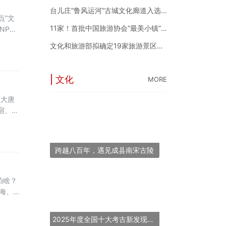
台儿庄“鲁风运河”古城文化廊道入选2024年度中国“十大最美农村路”
点”文
11家！首批中国旅游协会“最美小镇”新鲜出炉
NPC
夜
文化和旅游部拟确定19家旅游景区为国家5A级旅游景区
定义。
| 文化
MORE
丘大唐
宿、夜
批辨识
为消费
跨越八百年，遇见成县南宋古陵
怕啥？
海、
到底
2025年度全国十大考古新发现揭晓