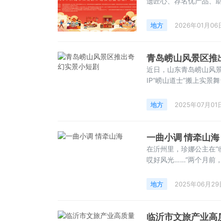
遗匠心、荐名优产品、
资源，成为一场融合传
起并指导，济南市莱芜
地方
2026年01月06
司、莱芜勇伟机械设备
青岛崂山风景区推
近日，山东青岛崂山风
IP“崂山道士”搬上实
期档正在上演《聊斋·
源：中国旅游新闻网）
地方
2025年07月01
一曲小调 情牵山海
在沂州里，珍娜公主在“
哎好风光……”两个月前
深情演唱《沂蒙山小调》
会在临沂举行，珍娜公
地方
2025年06月29
临沂市文旅产业高