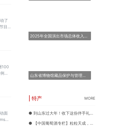
心动了
节目
身门票
2025年全国演出市场总体收入超837亿元
览门票
100
案例，
山东省博物馆藏品保护与管理能力提升培训班在青岛举办
0个国
| 特产
MORE
动面
● 到山东过大年！收下这份伴手礼攻略 各种好礼随你挑
sp;
● 【中国葡萄酒专栏】粒粒天成，天山雪水孕育的优质葡萄酒典范——沙地酒庄
天，并