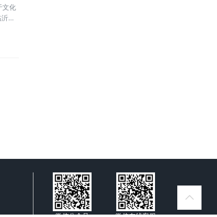
于文化
临沂由
主席边
力巨
微信公众号
微信在线客服