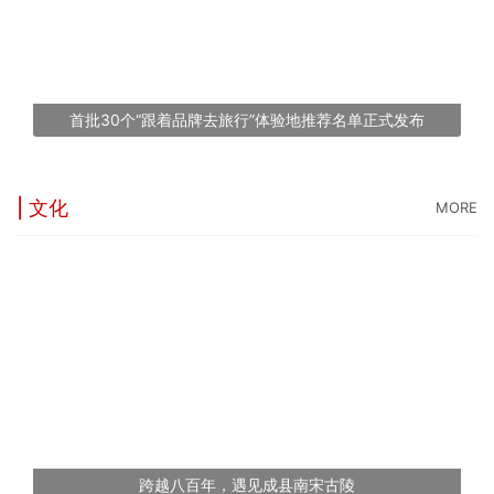
“
台
1
首批30个“跟着品牌去旅行”体验地推荐名单正式发布
文
| 文化
MORE
跨越八百年，遇见成县南宋古陵