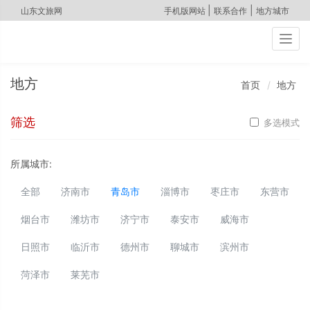
|
|
山东文旅网
手机版网站
联系合作
地方城市
Togg
navig
地方
首页
地方
筛选
多选模式
所属城市:
全部
济南市
青岛市
淄博市
枣庄市
东营市
烟台市
潍坊市
济宁市
泰安市
威海市
日照市
临沂市
德州市
聊城市
滨州市
菏泽市
莱芜市