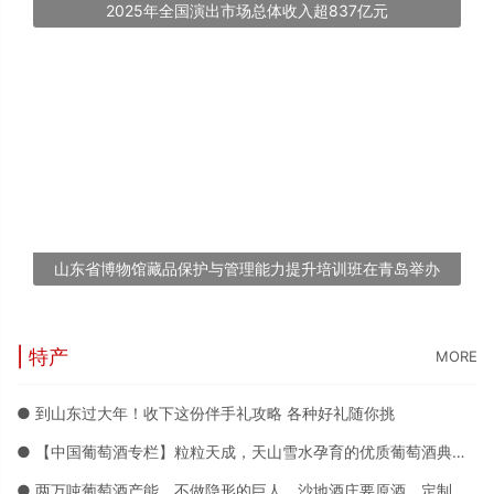
2025年全国演出市场总体收入超837亿元
山东省博物馆藏品保护与管理能力提升培训班在青岛举办
| 特产
MORE
● 到山东过大年！收下这份伴手礼攻略 各种好礼随你挑
● 【中国葡萄酒专栏】粒粒天成，天山雪水孕育的优质葡萄酒典范——沙地酒庄
● 两万吨葡萄酒产能，不做隐形的巨人，沙地酒庄要原酒、定制、品牌三箭齐发