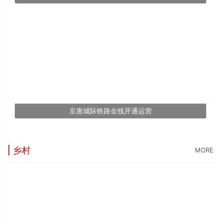
京唐城际铁路全线开通运营
| 乡村
MORE
“
5
世