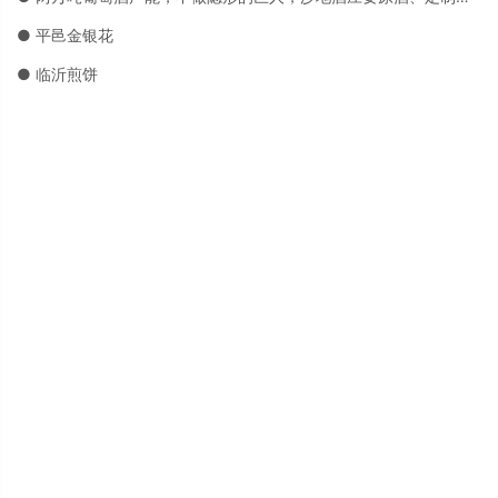
● 平邑金银花
● 临沂煎饼